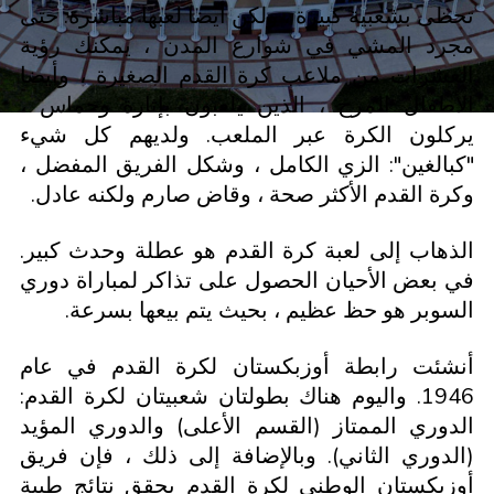
تحظى بشعبية كبيرة ، ولكن أيضا لعبها مباشرة. حتى
مجرد المشي في شوارع المدن ، يمكنك رؤية
العشرات من ملاعب كرة القدم الصغيرة ، وأيضا
الأطفال المرح ، الذين يلعبون بإثارة وحماس ،
يركلون الكرة عبر الملعب. ولديهم كل شيء
"كبالغين": الزي الكامل ، وشكل الفريق المفضل ،
وكرة القدم الأكثر صحة ، وقاض صارم ولكنه عادل.
الذهاب إلى لعبة كرة القدم هو عطلة وحدث كبير.
في بعض الأحيان الحصول على تذاكر لمباراة دوري
السوبر هو حظ عظيم ، بحيث يتم بيعها بسرعة.
أنشئت رابطة أوزبكستان لكرة القدم في عام
1946. واليوم هناك بطولتان شعبيتان لكرة القدم:
الدوري الممتاز (القسم الأعلى) والدوري المؤيد
(الدوري الثاني). وبالإضافة إلى ذلك ، فإن فريق
أوزبكستان الوطني لكرة القدم يحقق نتائج طيبة