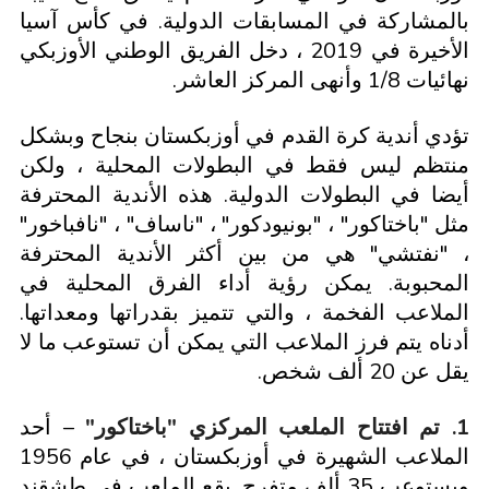
بالمشاركة في المسابقات الدولية. في كأس آسيا
الأخيرة في 2019 ، دخل الفريق الوطني الأوزبكي
نهائيات 1/8 وأنهى المركز العاشر.
تؤدي أندية كرة القدم في أوزبكستان بنجاح وبشكل
منتظم ليس فقط في البطولات المحلية ، ولكن
أيضا في البطولات الدولية. هذه الأندية المحترفة
مثل "باختاكور" ، "بونيودكور" ، "ناساف" ، "نافباخور"
، "نفتشي" هي من بين أكثر الأندية المحترفة
المحبوبة. يمكن رؤية أداء الفرق المحلية في
الملاعب الفخمة ، والتي تتميز بقدراتها ومعداتها.
أدناه يتم فرز الملاعب التي يمكن أن تستوعب ما لا
يقل عن 20 ألف شخص.
1
. تم افتتاح الملعب المركزي "باختاكور"
– أحد
الملاعب الشهيرة في أوزبكستان ، في عام 1956
ويستوعب 35 ألف متفرج. يقع الملعب في طشقند