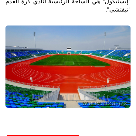
"إيستيكول" هي الساحة الرئيسية لنادي كرة القدم
"نيفتشي".