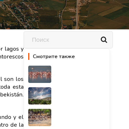
r lagos y
ntorescos
Смотрите также
al son los
toda esta
zbekistán.
undo y el
tro de la