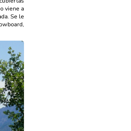
cubiertas
o viene a
da. Se le
nowboard,