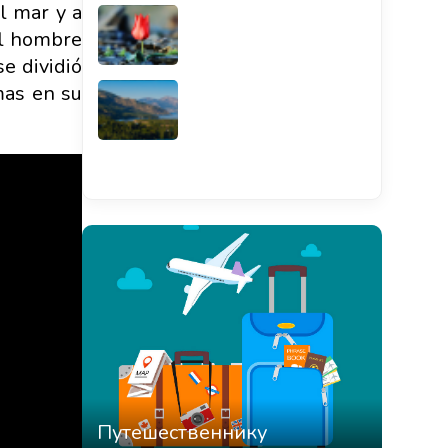
l mar y a
el hombre
e dividió
mas en su
Смотреть всё
Путешественнику