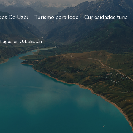
des De Uzbekistán
Turismo para todos
Curiosidades turísti
Lagos en Uzbekistán
n