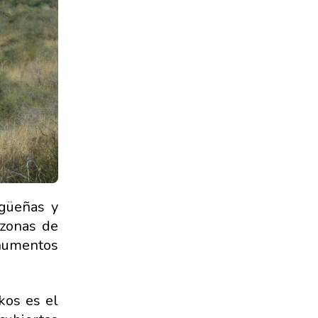
igüeñas y
 zonas de
numentos
kos es el