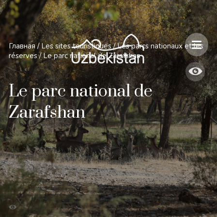
Главная
/
Les sites touristiques
/
Les parcs nationaux et les
réserves
/
Le parc national de Zarafshan
Le parc national de
Zarafshan