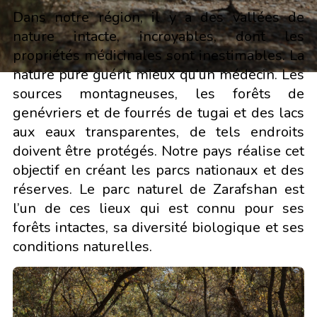
Dans notre région, il y a des vallées de
nature intacte, incroyables, dont les
propriétés médicinales sont inestimables. La
nature pure guérit mieux qu’un médecin. Les
sources montagneuses, les forêts de
genévriers
et de fourrés de tugai et des lacs
aux eaux transparentes, de tels endroits
doivent être protégés. Notre pays réalise cet
objectif en créant les parcs nationaux et des
réserves. Le parc naturel de Zarafshan est
l’un de ces lieux qui est connu pour ses
forêts intactes, sa diversité biologique et ses
conditions naturelles.