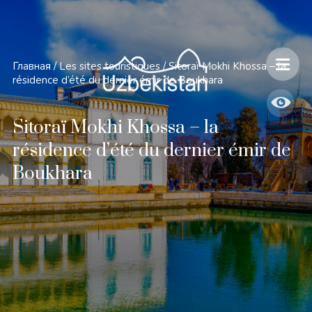
Главная
/
Les sites touristiques
/
Sitoraï Mokhi Khossa – la
résidence d’été du dernier émir de Boukhara
Sitoraï Mokhi Khossa – la
résidence d’été du dernier émir de
Boukhara