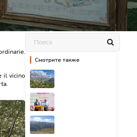
ordinarie.
Смотрите также
 il vicino
ta.