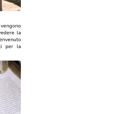
, vengono
vedere la
benvenuto
ti per la