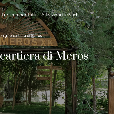
Turismo per tutti
Attrazioni turistiche
onigil e cartiera di Meros
e cartiera di Meros