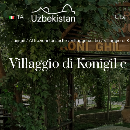
Città
ITA
Главная
/
Attrazioni turistiche
/
Villaggi turistici
/
Villaggio di K
Villaggio di Konigil 