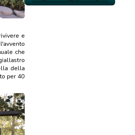
rivivere e
l'avvento
nuale che
iallastro
lla della
to per 40