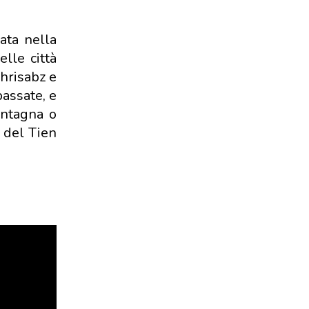
ata nella
lle città
hrisabz e
passate, e
ontagna o
i del Tien