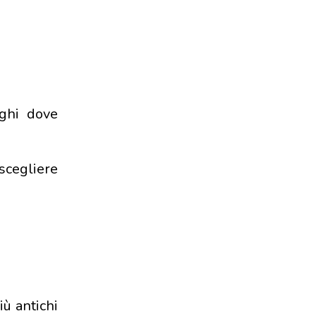
oghi dove
 scegliere
iù antichi