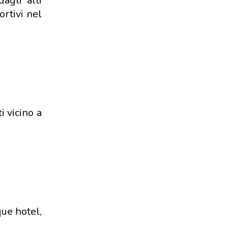
agli alti
ortivi nel
i vicino a
que hotel,