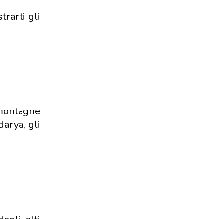
rarti gli
 montagne
darya, gli