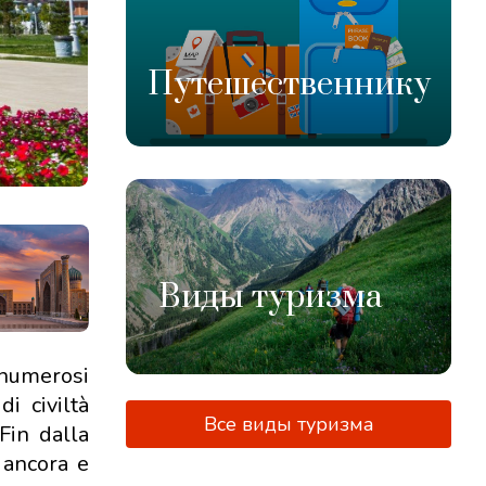
Путешественнику
Next
Виды туризма
 numerosi
di civiltà
Все виды туризма
Fin dalla
 ancora e