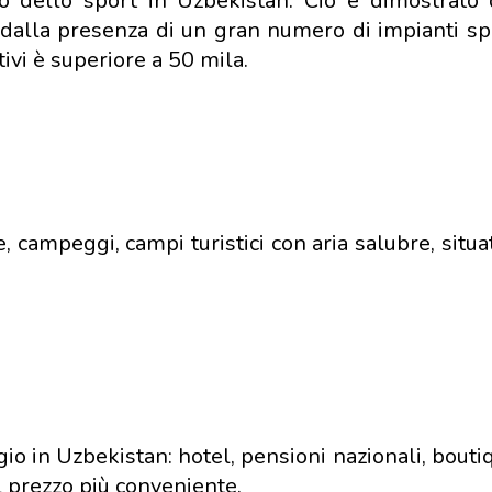
o dello sport in Uzbekistan. Ciò è dimostrato d
e dalla presenza di un gran numero di impianti sp
tivi è superiore a 50 mila.
 campeggi, campi turistici con aria salubre, situat
ggio in Uzbekistan: hotel, pensioni nazionali, bouti
l prezzo più conveniente.