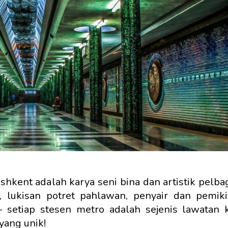
hkent adalah karya seni bina dan artistik pelbag
k, lukisan potret pahlawan, penyair dan pemik
 - setiap stesen metro adalah sejenis lawatan
yang unik!