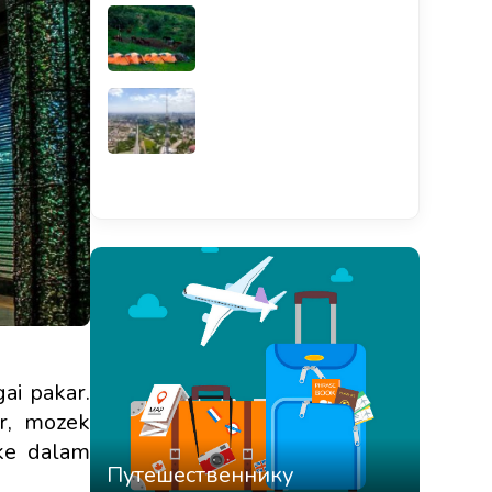
Смотреть всё
ai pakar.
ir, mozek
 ke dalam
Путешественнику