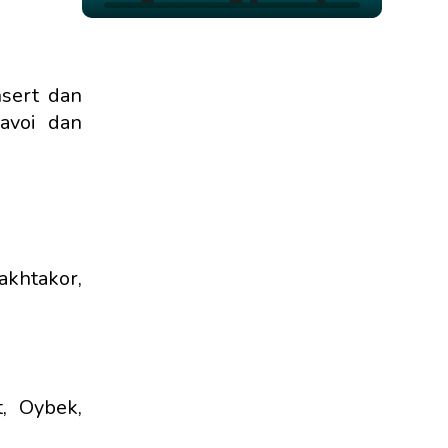
nsert dan
avoi dan
khtakor,
t, Oybek,