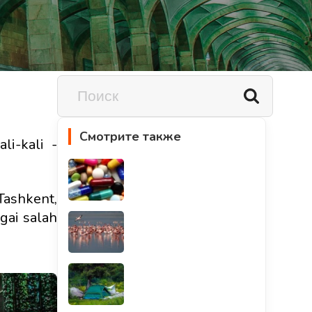
Смотрите также
i-kali -
Tashkent,
gai salah