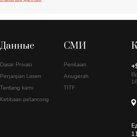
Данные
СМИ
К
Dasar Privasi
Penilaian
+
Вр
Perjanjian Lesen
Anugerah
18
Tentang kami
TITF
Ketibaan pelancong
Е
1