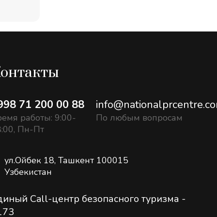
онтакты
998 71 200 00 88
info@nationalprcentre.c
емя работы: 9:00-
По любым вопросам
:00, Пн-Пт
ул.Ойбек 18, Ташкент 100015
Узбекистан
диный Call-центр безопасного туризма -
173