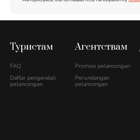
Туристам
Агентствам
FAQ
Promosi pelancongan
Daftar pengendali
Perundangan
pelancongan
pelancongan