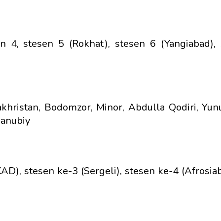
en 4, stesen 5 (Rokhat), stesen 6 (Yangiabad),
akhristan, Bodomzor, Minor, Abdulla Qodiri, Yunu
Janubiy
D), stesen ke-3 (Sergeli), stesen ke-4 (Afrosiab