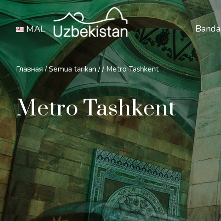
Banda
MAL
Главная
/
Semua tarikan
/
/
Metro Tashkent
Metro Tashkent