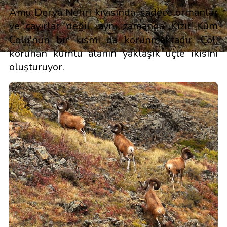
Amu Derya Nehri kıyısında, sadece ormanlar
ve çayırlar değil, aynı zamanda Kızıl Kum
Çölü'nün bir kısmı da korunmaktadır. Çöl,
korunan kumlu alanın yaklaşık üçte ikisini
oluşturuyor.