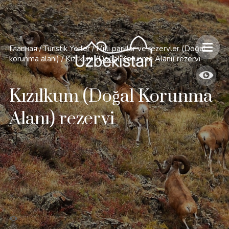
Главная
/
Turistik Yerler
/
Milli parklar ve rezervler (Doğal
korunma alanı)
/
Kızılkum (Doğal Korunma Alanı) rezervi
Kızılkum (Doğal Korunma
Alanı) rezervi