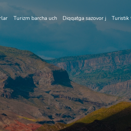
izlik va O'zbekiston bo'ylab sayohatlarning o'ziga xos jih
lar
Turizm barcha uchun
Diqqatga sazovor joylar
Turistik