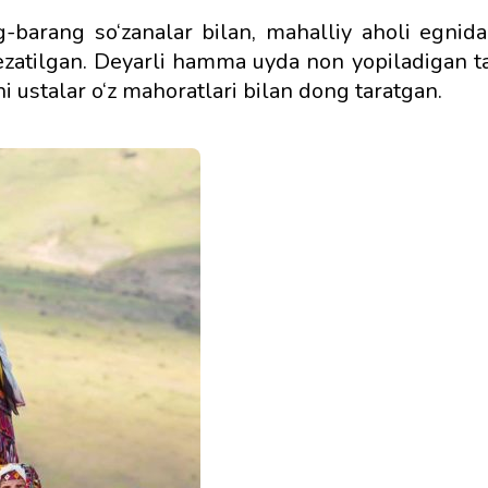
g-barang so‘zanalar bilan, mahalliy aholi egnida
bezatilgan. Deyarli hamma uyda non yopiladigan ta
hi ustalar o‘z mahoratlari bilan dong taratgan.