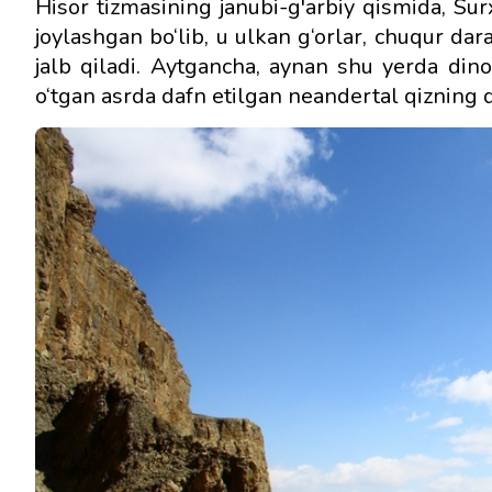
Hisor tizmasining janubi-g'arbiy qismida, S
joylashgan bo‘lib, u ulkan g‘orlar, chuqur dara
jalb qiladi. Aytgancha, aynan shu yerda din
o‘tgan asrda dafn etilgan neandertal qizning 