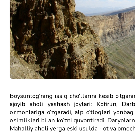
Boysuntog‘ning issiq cho‘llarini kesib o‘tganin
ajoyib aholi yashash joylari: Kofirun, Da
o‘rmonlariga o‘zgaradi, alp o‘tloqlari yonbag‘
o‘simliklari bilan ko‘zni quvontiradi. Daryolar
Mahalliy aholi yerga eski usulda - ot va omoc