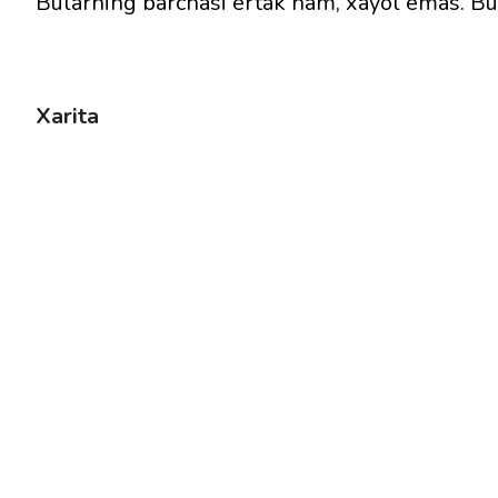
Bularning barchasi ertak ham, xayol emas. Bu
Xarita