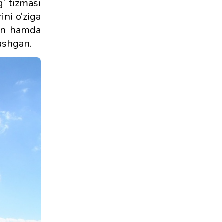
‘ tizmasi
ini o‘ziga
gan hamda
lashgan.