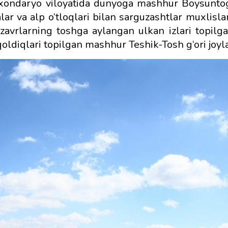
urxondaryo viloyatida dunyoga mashhur Boysuntog
lar va alp o‘tloqlari bilan sarguzashtlar muxlislar
ozavrlarning toshga aylangan ulkan izlari topil
qoldiqlari topilgan mashhur Teshik-Tosh g‘ori joy