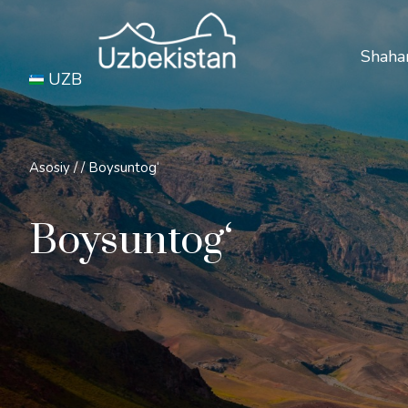
Xavfs
Shahar
UZB
Asosiy
/
/
Boysuntog‘
Boysuntog‘