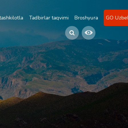
atlari
 tashkilotlar uchun
Tadbirlar taqvimi
Broshyura
GO Uzbek