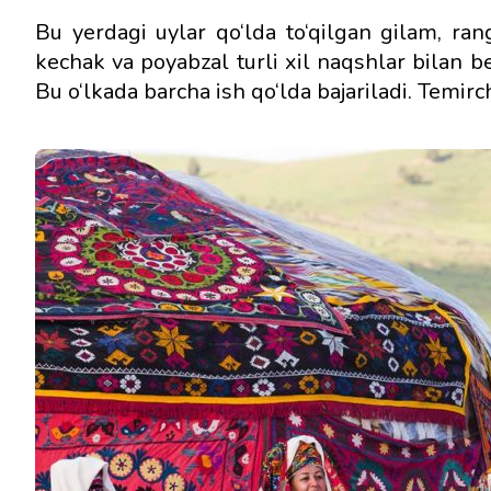
Bu yerdagi uylar qo‘lda to‘qilgan gilam, ran
kechak va poyabzal turli xil naqshlar bilan 
Bu o‘lkada barcha ish qo‘lda bajariladi. Temirc