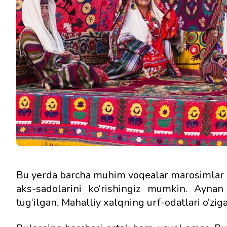
Bu yerda barcha muhim voqealar marosimlar va
aks-sadolarini ko‘rishingiz mumkin. Aynan
tug‘ilgan. Mahalliy xalqning urf-odatlari o‘ziga