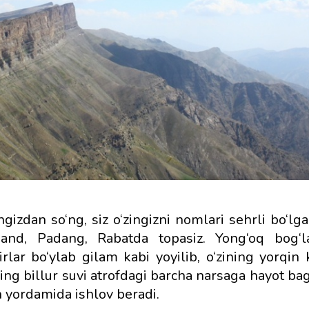
gizdan so‘ng, siz o‘zingizni nomlari sehrli bo‘lga
rband, Padang, Rabatda topasiz. Yong‘oq bog‘l
irlar bo‘ylab gilam kabi yoyilib, o‘zining yorqin
ning billur suvi atrofdagi barcha narsaga hayot bag
h yordamida ishlov beradi.