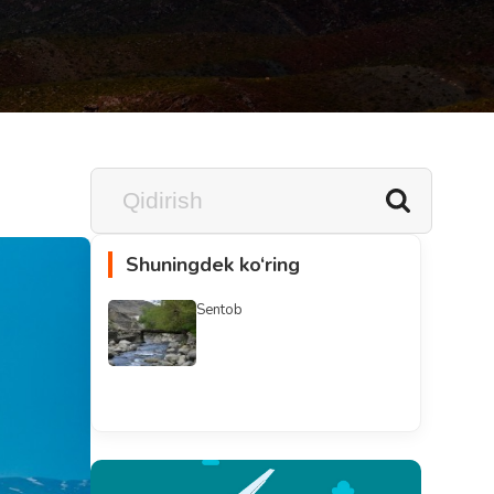
Shuningdek ko‘ring
Sentob
Barchasini ko'rish