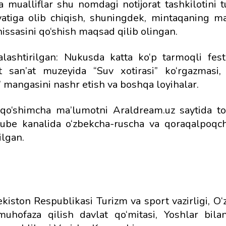
a mualliflar shu nomdagi notijorat tashkilotini t
tiga olib chiqish, shuningdek, mintaqaning m
hissasini qo‘shish maqsad qilib olingan.
alashtirilgan: Nukusda katta ko‘p tarmoqli festi
t san’at muzeyida “Suv xotirasi” ko‘rgazmasi
” mangasini nashr etish va boshqa loyihalar.
a qo‘shimcha ma’lumotni Araldream.uz saytida to
be kanalida o‘zbekcha-ruscha va qoraqalpoqch
ilgan.
kiston Respublikasi Turizm va sport vazirligi, O‘
uhofaza qilish davlat qo‘mitasi, Yoshlar bila