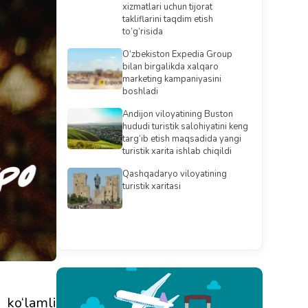
xizmatlari uchun tijorat
takliflarini taqdim etish
to‘g‘risida
O‘zbekiston Expedia Group
bilan birgalikda xalqaro
marketing kampaniyasini
boshladi
Andijon viloyatining Buston
hududi turistik salohiyatini keng
targ‘ib etish maqsadida yangi
turistik xarita ishlab chiqildi
Qashqadaryo viloyatining
turistik xaritasi
Barchasini ko'rish
ko‘lamli