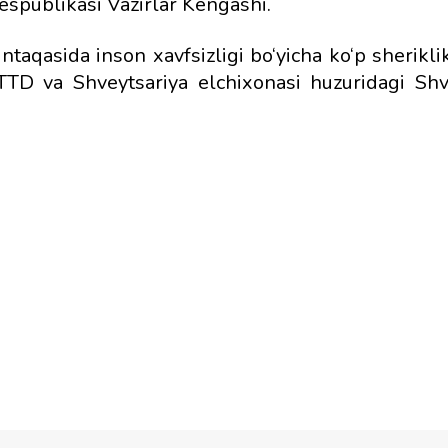
espublikasi Vazirlar Kengashi.
aqasida inson xavfsizligi bo‘yicha ko‘p sherikli
TD va Shveytsariya elchixonasi huzuridagi Shv