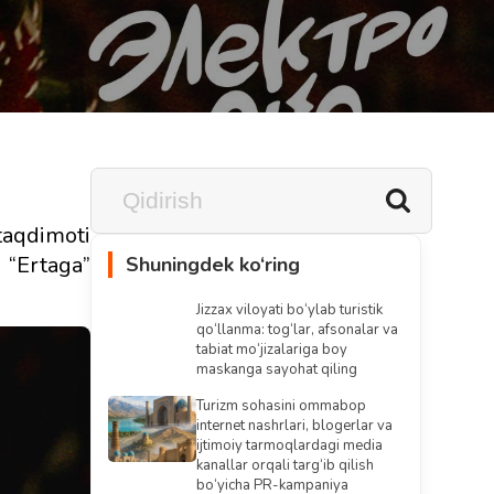
taqdimoti
 “Ertaga”
Shuningdek ko‘ring
Jizzax viloyati bo‘ylab turistik
qo‘llanma: tog‘lar, afsonalar va
tabiat mo‘jizalariga boy
maskanga sayohat qiling
Turizm sohasini ommabop
internet nashrlari, blogerlar va
ijtimoiy tarmoqlardagi media
kanallar orqali targ‘ib qilish
bo‘yicha PR-kampaniya