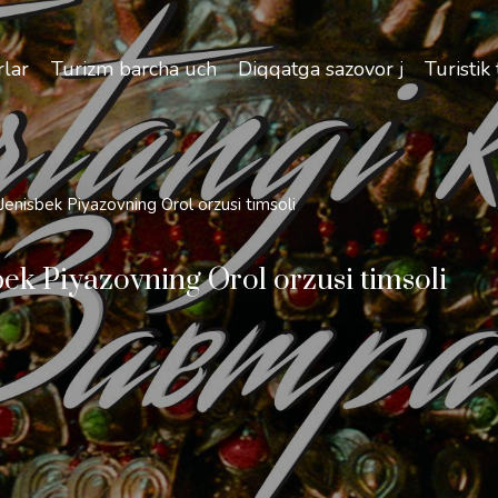
izlik va O'zbekiston bo'ylab sayohatlarning o'ziga xos jih
lar
Turizm barcha uchun
Diqqatga sazovor joylar
Turistik
nisbek Piyazovning Orol orzusi timsoli
 Piyazovning Orol orzusi timsoli