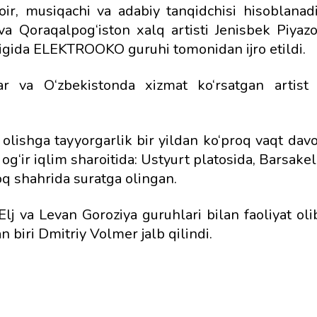
oir, musiqachi va adabiy tanqidchisi hisoblanadi
va Qoraqalpog‘iston xalq artisti Jenisbek Piya
igida ELEKTROOKO guruhi tomonidan ijro etildi.
ar va O‘zbekistonda xizmat ko‘rsatgan artist
a olishga tayyorgarlik bir yildan ko‘proq vaqt da
g‘ir iqlim sharoitida: Ustyurt platosida, Barsake
oq shahrida suratga olingan.
lj va Levan Goroziya guruhlari bilan faoliyat oli
 biri Dmitriy Volmer jalb qilindi.