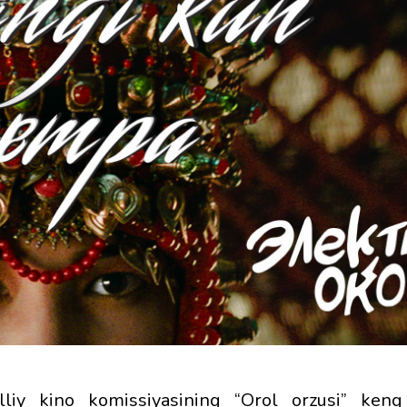
liy kino komissiyasining “Orol orzusi” keng 