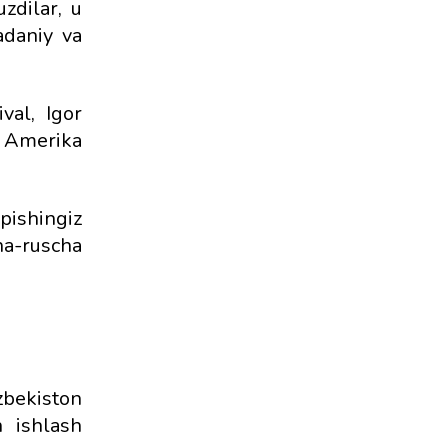
uzdilar, u
adaniy va
val, Igor
, Amerika
pishingiz
a-ruscha
zbekiston
n ishlash