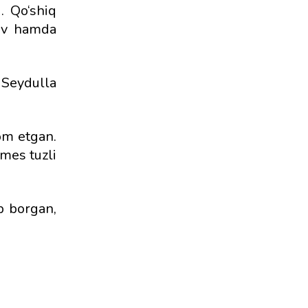
. Qo‘shiq
zov hamda
 Seydulla
vom etgan.
lmes tuzli
b borgan,