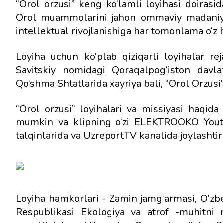
“Orol orzusi” keng ko‘lamli loyihasi doirasid
Orol muammolarini jahon ommaviy madaniya
intellektual rivojlanishiga har tomonlama o‘z 
Loyiha uchun ko‘plab qiziqarli loyihalar rej
Savitskiy nomidagi Qoraqalpog‘iston davla
Qo‘shma Shtatlarida xayriya bali, “Orol Orzusi
“Orol orzusi” loyihalari va missiyasi haqid
mumkin va klipning o‘zi ELEKTROOKO Youtu
talqinlarida va UzreportTV kanalida joylashtir
Loyiha hamkorlari - Zamin jamg‘armasi, O‘zbe
Respublikasi Ekologiya va atrof -muhitni m