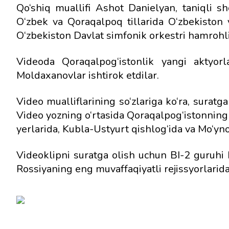
Qo‘shiq muallifi Ashot Danielyan, taniqli sh
O‘zbek va Qoraqalpoq tillarida O‘zbekiston 
O‘zbekiston Davlat simfonik orkestri hamrohl
Videoda Qoraqalpog‘istonlik yangi aktyorl
Moldaxanovlar ishtirok etdilar.
Video mualliflarining so‘zlariga ko‘ra, suratg
Video yozning o‘rtasida Qoraqalpog‘istonning o
yerlarida, Kubla-Ustyurt qishlog‘ida va Mo‘yn
Videoklipni suratga olish uchun BI-2 guruhi E
Rossiyaning eng muvaffaqiyatli rejissyorlaridan