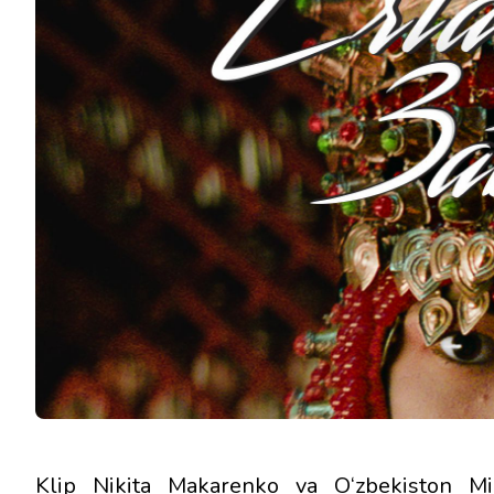
Klip Nikita Makarenko va O‘zbekiston Mil