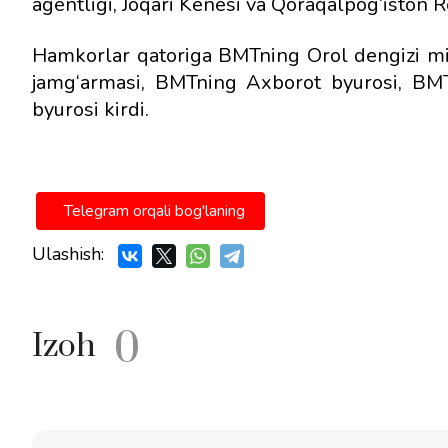
agentligi, Joqari Kenesi va Qoraqalpog‘iston R
Hamkorlar qatoriga BMTning Orol dengizi mint
jamg‘armasi, BMTning Axborot byurosi, BMT
byurosi kirdi.
Telegram orqali bog'laning
Ulashish:
0
Izoh