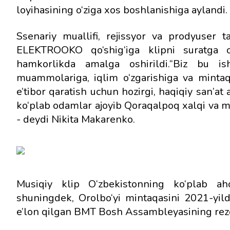
loyihasining o‘ziga xos boshlanishiga aylandi.
Ssenariy muallifi, rejissyor va prodyuser t
ELEKTROOKO qo‘shig‘iga klipni suratga ol
hamkorlikda amalga oshirildi.“Biz bu is
muammolariga, iqlim o‘zgarishiga va minta
e’tibor qaratish uchun hozirgi, haqiqiy san’a
ko‘plab odamlar ajoyib Qoraqalpoq xalqi va mada
- deydi Nikita Makarenko.
Musiqiy klip O‘zbekistonning ko‘plab aho
shuningdek, Orolbo‘yi mintaqasini 2021-yild
e’lon qilgan BMT Bosh Assambleyasining rezoly