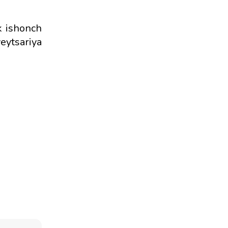
k ishonch
eytsariya