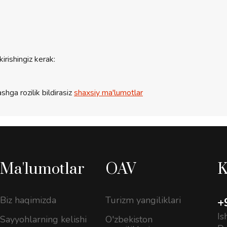
kirishingiz kerak:
shga rozilik bildirasiz
shaxsiy ma'lumotlar
Ma'lumotlar
OAV
K
Biz haqimizda
Turizm yangiliklari
+
Is
Sayyohlarning kelishi
O'zbekiston