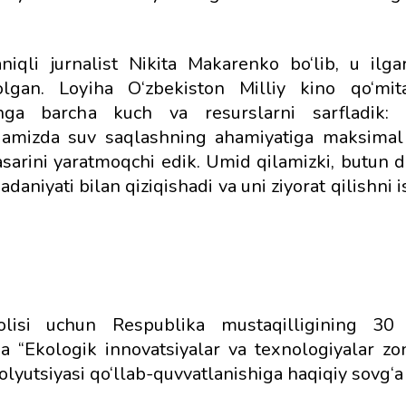
aniqli jurnalist Nikita Makarenko bo‘lib, u ilga
gan. Loyiha O‘zbekiston Milliy kino qo‘mita
hga barcha kuch va resurslarni sarfladik: O
qamizda suv saqlashning ahamiyatiga maksimal
t asarini yaratmoqchi edik. Umid qilamizki, butun
niyati bilan qiziqishadi va uni ziyorat qilishni i
lisi uchun Respublika mustaqilligining 30 yi
a “Ekologik innovatsiyalar va texnologiyalar zo
utsiyasi qo‘llab-quvvatlanishiga haqiqiy sovg‘a 