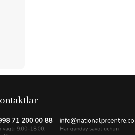
ontaktlar
998 71 200 00 88
info@nationalprcentre.c
h vaqti: 9:00-18:00,
Har qanday savol uchun