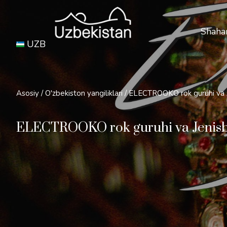
Xavfs
Shahar
UZB
Asosiy
/
O'zbekiston yangiliklari
/
ELECTROOKO rok guruhi va Je
ELECTROOKO rok guruhi va Jenisbek