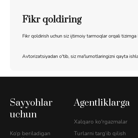
Fikr qoldiring
Fikr qoldirish uchun siz ijtimoiy tarmoqlar orqali tizimga 
Avtorizatsiyadan o'tib, siz ma'lumotlaringizni qayta ishla
Sayyohlar
Agentliklarga
uchun
Xalqaro ko'rgazmalar
Ko‘p beriladigan
Turlarni targ‘ib qilish