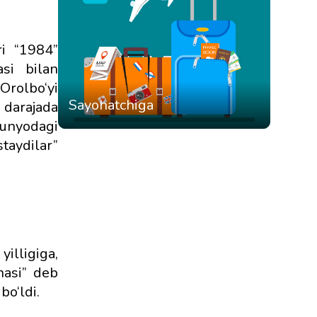
ri “1984”
si bilan
rolbo‘yi
Sayohatchiga
 darajada
 dunyodagi
staydilar”
lligiga,
nasi” deb
bo‘ldi.