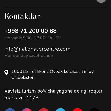
Kontaktlar
+998 71 200 00 88
Ish vaqti: 9:00-18:00, Du-Sh
info@nationalprcentre.com
Har qanday savol uchun
100015, Toshkent, Oybek ko'chasi, 18-uy
O'zbekiston
Xavfsiz turizm bo'yicha yagona qo'ng'iroqlar
markazi -
1173