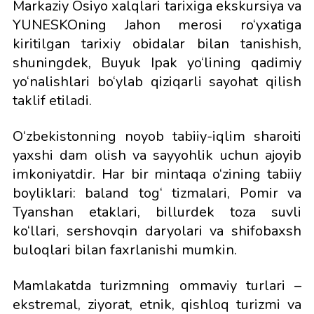
Markaziy Osiyo xalqlari tarixiga ekskursiya va
YUNESKOning Jahon merosi ro‘yxatiga
kiritilgan tarixiy obidalar bilan tanishish,
shuningdek, Buyuk Ipak yo‘lining qadimiy
yo‘nalishlari bo‘ylab qiziqarli sayohat qilish
taklif etiladi.
O‘zbekistonning noyob tabiiy-iqlim sharoiti
yaxshi dam olish va sayyohlik uchun ajoyib
imkoniyatdir. Har bir mintaqa o‘zining tabiiy
boyliklari: baland tog‘ tizmalari, Pomir va
Tyanshan etaklari, billurdek toza suvli
ko‘llari, sershovqin daryolari va shifobaxsh
buloqlari bilan faxrlanishi mumkin.
Mamlakatda turizmning ommaviy turlari –
ekstremal, ziyorat, etnik, qishloq turizmi va