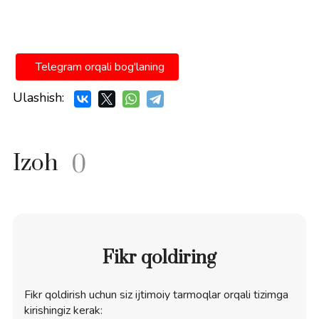
Telegram orqali bog'laning
Ulashish:
Izoh
0
Fikr qoldiring
Fikr qoldirish uchun siz ijtimoiy tarmoqlar orqali tizimga
kirishingiz kerak: