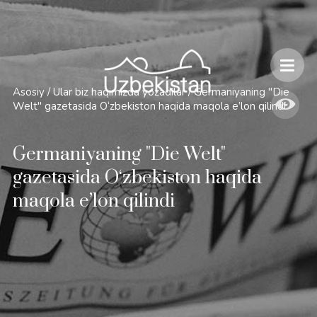
Xavfsizlik va O'zbekiston bo'ylab sayohatlarning o'ziga xos jihatlari
Asosiy
/
Ular biz haqimizda yozadilar
/
Germaniyaning "Die
Welt" gazetasida O‘zbekiston haqida maqola e’lon qilindi
Germaniyaning "Die Welt"
gazetasida O‘zbekiston haqida
maqola e’lon qilindi