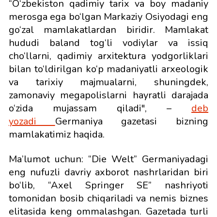
“O‘zbekiston qadimiy tarix va boy madaniy
merosga ega bo‘lgan Markaziy Osiyodagi eng
go‘zal mamlakatlardan biridir. Mamlakat
hududi baland tog‘li vodiylar va issiq
cho‘llarni, qadimiy arxitektura yodgorliklari
bilan to‘ldirilgan ko‘p madaniyatli arxeologik
va tarixiy majmualarni, shuningdek,
zamonaviy megapolislarni hayratli darajada
o‘zida mujassam qiladi", –
deb
yozadi
Germaniya gazetasi bizning
mamlakatimiz haqida.
Ma’lumot uchun: “Die Welt” Germaniyadagi
eng nufuzli davriy axborot nashrlaridan biri
bo‘lib, “Axel Springer SE” nashriyoti
tomonidan bosib chiqariladi va nemis biznes
elitasida keng ommalashgan. Gazetada turli