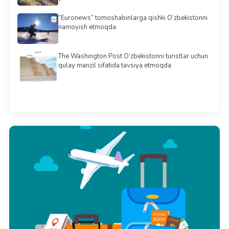
“Euronews” tomoshabinlarga qishki O‘zbekistonni
namoyish etmoqda
The Washington Post O‘zbekistonni turistlar uchun
qulay manzil sifatida tavsiya etmoqda
Barchasini ko'rish