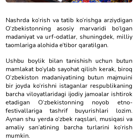
Nashrda ko‘rish va tatib ko‘rishga arziydigan
O‘zbekistonning asosiy marvaridi bo‘lgan
madaniyat va urf-odatlar, shuningdek, milliy
taomlariga alohida e’tibor qaratilgan.
Ushbu boylik bilan tanishish uchun butun
mamlakat bo‘ylab sayohat qilish kerak, biroq
O‘zbekiston madaniyatining butun majmuini
bir joyda ko‘rishni istaganlar respublikaning
barcha viloyatlaridagi ijodiy jamoalar ishtirok
etadigan O‘zbekistonning noyob etno-
festivallariga tashrif buyurishlari lozim.
Aynan shu yerda o‘zbek raqslari, musiqasi va
amaliy san’atining barcha turlarini ko‘rish
mumkin.