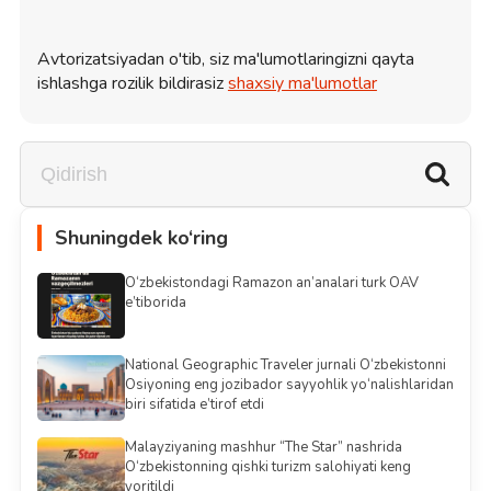
Avtorizatsiyadan o'tib, siz ma'lumotlaringizni qayta
ishlashga rozilik bildirasiz
shaxsiy ma'lumotlar
Shuningdek ko‘ring
O‘zbekistondagi Ramazon an’analari turk OAV
e’tiborida
National Geographic Traveler jurnali O‘zbekistonni
Osiyoning eng jozibador sayyohlik yo‘nalishlaridan
biri sifatida e’tirof etdi
Malayziyaning mashhur “The Star” nashrida
O‘zbekistonning qishki turizm salohiyati keng
yoritildi