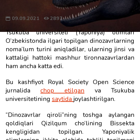
09.09.2021
2897
Tsukuba universiteti (Yaponiya) olimlari
O‘zbekistonda ilgari topilgan dinozavrlarning
noma’lum turini aniqladilar, ularning jinsi va
kattaligi hattoki mashhur tironnazavrlardan
ham ancha katta edi.
Bu kashfiyot Royal Society Open Science
jurnalida
chop etilgan
va Tsukuba
universitetining
saytida
joylashtirilgan.
“Dinozavrlar qiroli”ning toshga aylangan
qoldiqlari Qizilqum cho‘lining Bissekta
kengligidan topilgan. Yaponiyalik