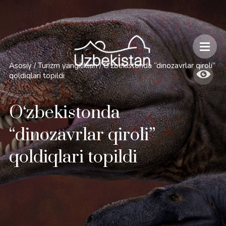
Xavfsizlik va O'zbekiston bo'ylab sayohatlarning o'ziga xos jihatlari
Asosiy
/
Turizm yangiliklari
/
O‘zbekistonda “dinozavrlar qiroli”
qoldiqlari topildi
O‘zbekistonda
“dinozavrlar qiroli”
qoldiqlari topildi