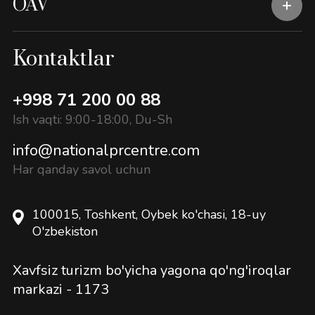
OAV
Kontaktlar
+998 71 200 00 88
Ish vaqti: 9:00-18:00, Du-Sh
info@nationalprcentre.com
Har qanday savol uchun
100015, Toshkent, Oybek ko'chasi, 18-uy
O'zbekiston
Xavfsiz turizm bo'yicha yagona qo'ng'iroqlar
markazi -
1173