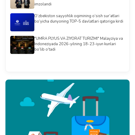
imzolandi
O‘zbekiston sayyohlik oqimining o‘sish sur’atlari
bo‘yicha dunyoning TOP-5 davlatlari qatoriga kirdi
"UMRA PLYUS VA ZIYORAT TURIZMI" Malayziya va
Indoneziyada 2026-yilning 18-23-iyun kunlari
bo‘lib o‘tadi
Barchasini ko'rish