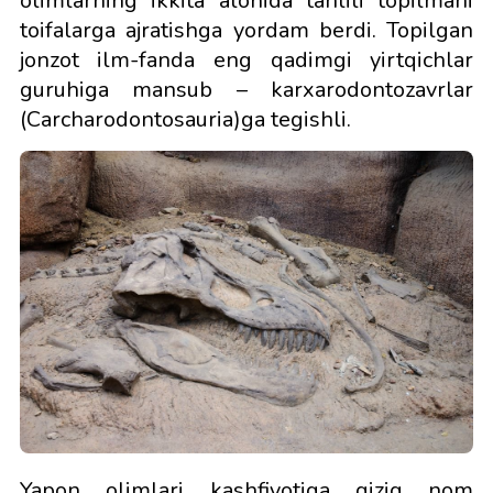
olimlarning ikkita alohida tahlili topilmani
toifalarga ajratishga yordam berdi. Topilgan
jonzot ilm-fanda eng qadimgi yirtqichlar
guruhiga mansub – karxarodontozavrlar
(Carcharodontosauria)ga tegishli.
Yapon olimlari kashfiyotiga qiziq nom