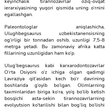
keyinchalik tirannozavrlar oziq-ovqat
ierarxiyasining yuqori qismida uning o‘rnini
egallashgan.
Paleontologlar aniqlashicha,
Ulughbegsaurus uzbekistanensisning
og‘irligi bir tonnadan oshib, uzunligi 7,5-8
metrga yetadi. Bu zamonaviy afrika katta
fillarining uzunligidan ham ko‘p.
Ulug‘begsaurus kabi karxarodontozavrlar
O‘rta Osiyoni o‘z ichiga olgan qadimgi
Lavraziya qit’asidan kech bo‘r davrining
boshlarida g‘oyib bo‘lgan. Olimlarning
taxminlaridan biriga ko‘ra, yo‘q bo‘lib ketish
bosqichi asta-sekin tirannozavrlarning
evolyutsion ko‘tarilishi bilan bog‘liq bo‘lishi