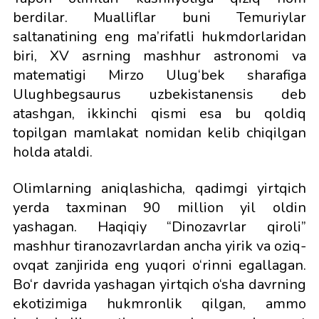
berdilar. Mualliflar buni Temuriylar
saltanatining eng ma’rifatli hukmdorlaridan
biri, XV asrning mashhur astronomi va
matematigi Mirzo Ulug‘bek sharafiga
Ulughbegsaurus uzbekistanensis deb
atashgan, ikkinchi qismi esa bu qoldiq
topilgan mamlakat nomidan kelib chiqilgan
holda ataldi.
Olimlarning aniqlashicha, qadimgi yirtqich
yerda taxminan 90 million yil oldin
yashagan. Haqiqiy “Dinozavrlar qiroli”
mashhur tiranozavrlardan ancha yirik va oziq-
ovqat zanjirida eng yuqori o‘rinni egallagan.
Bo‘r davrida yashagan yirtqich o‘sha davrning
ekotizimiga hukmronlik qilgan, ammo