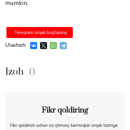
mumkin.
Telegram orqali bog'laning
Ulashish:
Izoh
0
Fikr qoldiring
Fikr qoldirish uchun siz ijtimoiy tarmoqlar orqali tizimga