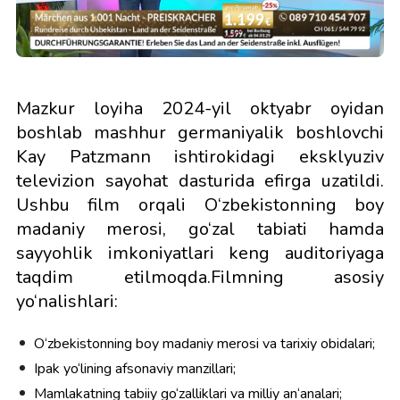
Mazkur loyiha 2024-yil oktyabr oyidan
boshlab mashhur germaniyalik boshlovchi
Kay Patzmann ishtirokidagi eksklyuziv
televizion sayohat dasturida efirga uzatildi.
Ushbu film orqali O‘zbekistonning boy
madaniy merosi, go‘zal tabiati hamda
sayyohlik imkoniyatlari keng auditoriyaga
taqdim etilmoqda.Filmning asosiy
yo‘nalishlari:
O‘zbekistonning boy madaniy merosi va tarixiy obidalari;
Ipak yo‘lining afsonaviy manzillari;
Mamlakatning tabiiy go‘zalliklari va milliy an‘analari;