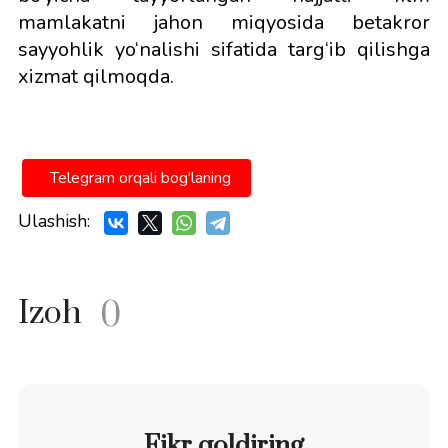
mamlakatni jahon miqyosida betakror
sayyohlik yo‘nalishi sifatida targ‘ib qilishga
xizmat qilmoqda.
Telegram orqali bog'laning
Ulashish:
Izoh
0
Fikr qoldiring