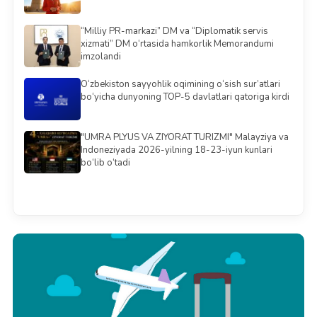
“Milliy PR-markazi” DM va “Diplomatik servis
xizmati” DM o‘rtasida hamkorlik Memorandumi
imzolandi
O‘zbekiston sayyohlik oqimining o‘sish sur’atlari
bo‘yicha dunyoning TOP-5 davlatlari qatoriga kirdi
"UMRA PLYUS VA ZIYORAT TURIZMI" Malayziya va
Indoneziyada 2026-yilning 18-23-iyun kunlari
bo‘lib o‘tadi
Barchasini ko'rish