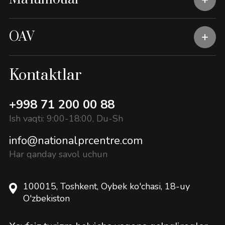
OAV
Kontaktlar
+998 71 200 00 88
Ish vaqti: 9:00-18:00, Du-Sh
info@nationalprcentre.com
Har qanday savol uchun
100015, Toshkent, Oybek ko'chasi, 18-uy
O'zbekiston