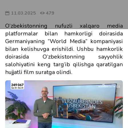
11.03.2025
479
O‘zbekistonning nufuzli xalqaro media
platformalar bilan hamkorligi doirasida
Germaniyaning “World Media” kompaniyasi
bilan kelishuvga erishildi. Ushbu hamkorlik
doirasida O‘zbekistonning sayyohlik
salohiyatini keng targ‘ib qilishga qaratilgan
hujjatli film suratga olindi.