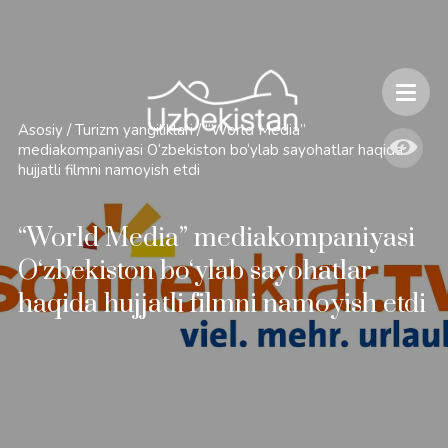
Xavfsizlik va O'zbekiston bo'ylab sayohatlarning o'ziga xos jihatlari
Asosiy
/
Turizm yangiliklari
/
“World Media”
mediakompaniyasi O‘zbekiston bo‘ylab sayohatlar haqida
hujjatli filmni namoyish etdi
“World Media” mediakompaniyasi
O‘zbekiston bo‘ylab sayohatlar
haqida hujjatli filmni namoyish etdi