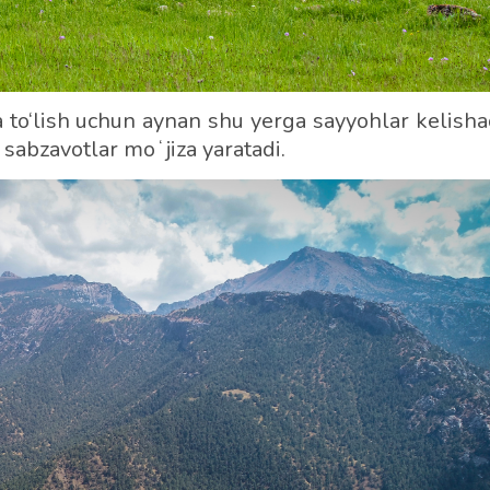
 to‘lish uchun aynan shu yerga sayyohlar kelishad
 sabzavotlar moʻjiza yaratadi.