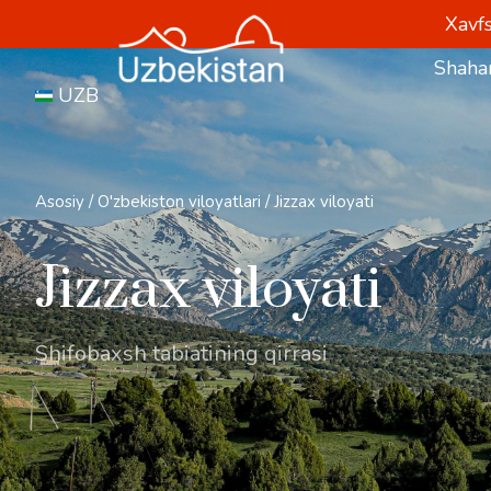
Xavfs
Shahar
UZB
Asosiy
/
O'zbekiston viloyatlari
/
Jizzax viloyati
Jizzax viloyati
Shifobaxsh tabiatining qirrasi