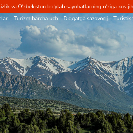
izlik va O'zbekiston bo'ylab sayohatlarning o'ziga xos jih
lar
Turizm barcha uchun
Diqqatga sazovor joylar
Turistik