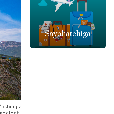
Sayohatchiga
rishingiz
anzilgohi