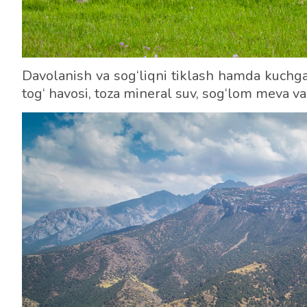
Davolanish va sog‘liqni tiklash hamda kuchga
tog‘ havosi, toza mineral suv, sog‘lom meva va