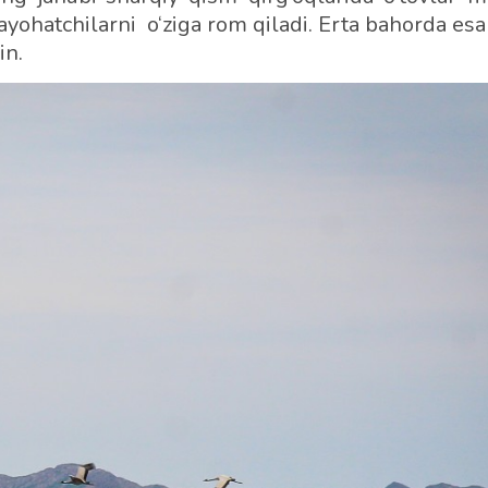
sayohatchilarni o‘ziga rom qiladi. Erta bahorda es
in.