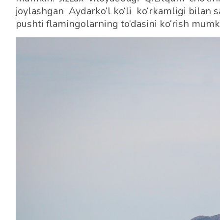
joylashgan
Aydarko‘l
ko‘li ko‘rkamligi bilan 
pushti flamingolarning to‘dasini ko‘rish mumk