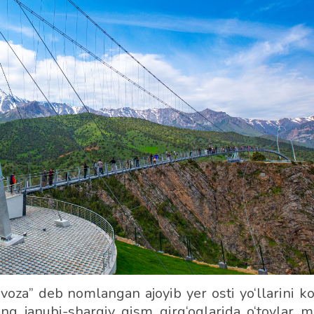
oza” deb nomlangan ajoyib yer osti yo‘llarini ko‘
ing janubi-sharqiy qism qirg‘oqlarida o‘tovlar m