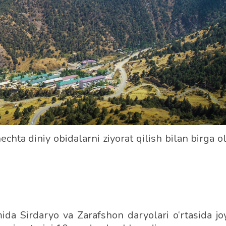
chta diniy obidalarni ziyorat qilish bilan birga o
mida Sirdaryo va Zarafshon daryolari o‘rtasida jo