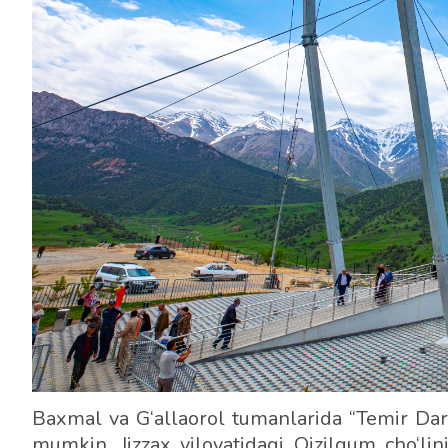
Baxmal va
G‘allaorol
tumanlarida “Temir Darv
mumkin. Jizzax viloyatidagi Qizilqum cho‘lin