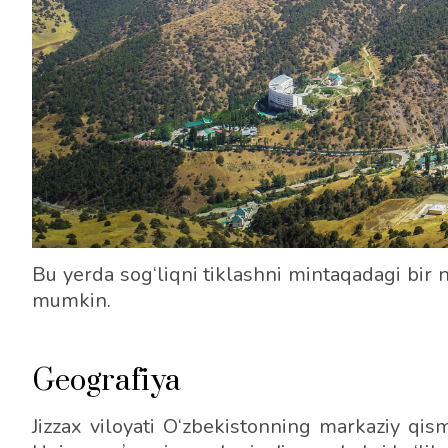
Bu yerda sog‘liqni tiklashni mintaqadagi bir ne
mumkin.
Geografiya
Jizzax viloyati O‘zbekistonning markaziy qis