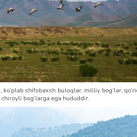
ko‘plab shifobaxsh buloqlar, milliy bog‘lar, qo‘r
 chiroyli bog‘larga ega hududdir.