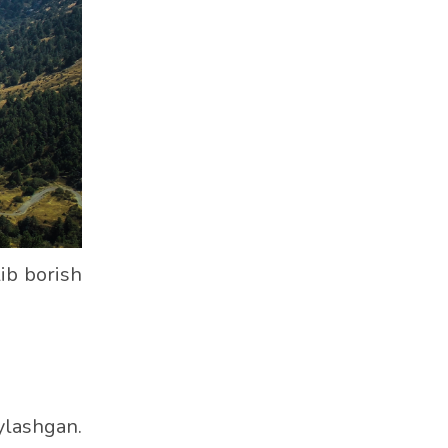
lib borish
ylashgan.