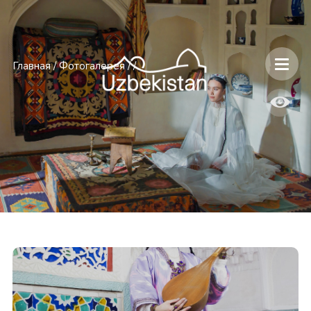
Главная
/
Фотогалерея
/
/