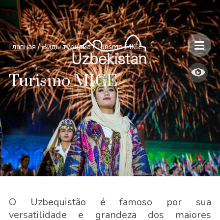
Главная
/
Виды туризма
/
Turismo MICE
Turismo MICE
O Uzbequistão é famoso por sua
versatilidade e grandeza dos maiores