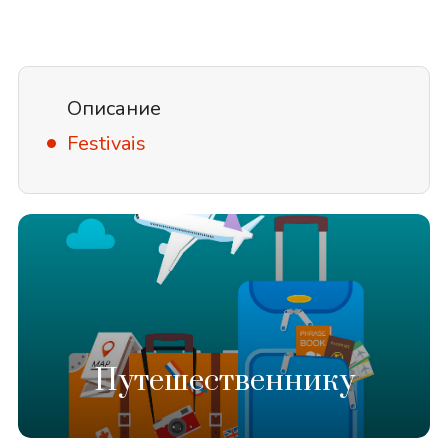
Описание
Festivais
Путешественнику