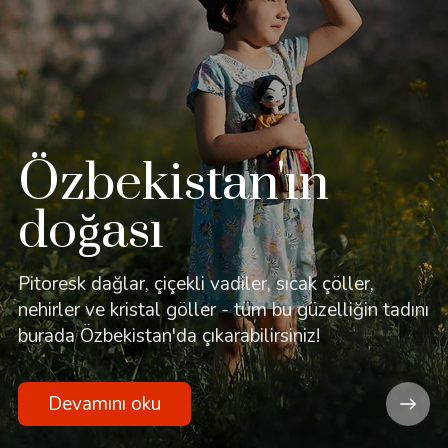
Özbek mutfağı
av, iştah açıcı kozon-kabob, samsa,
 shurpa, rengi ve eşsiz tadı ile
sakinlerini ve misafirlerini şaşırtıyor.