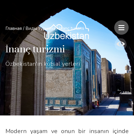
Главная
/
Виды туризма
/
İnanç turizmi
İnanç turizmi
Özbekistan'ın kutsal yerleri
Modern yaşam ve onun bir insanın içinde