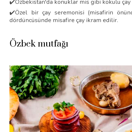
✔️Özbekistan'da konuklar mis gibi kokulu çay ve
✔️Özel bir çay seremonisi (misafirin önü
dördüncüsünde misafire çay ikram edilir.
Özbek mutfağı