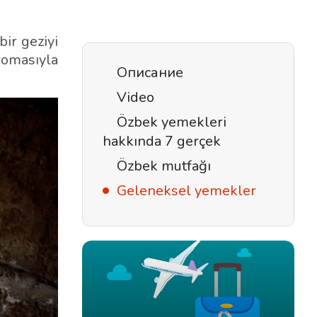
ir geziyi
omasıyla
Описание
Video
Özbek yemekleri
hakkında 7 gerçek
Özbek mutfağı
Geleneksel yemekler