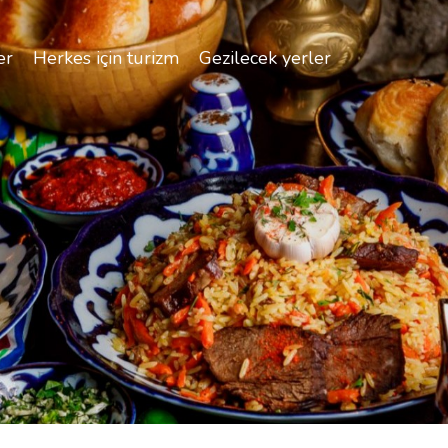
er
Herkes için turizm
Gezilecek yerler