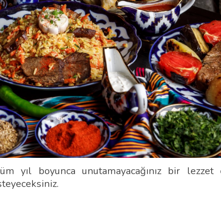
tüm yıl boyunca unutamayacağınız bir lezzet 
steyeceksiniz.