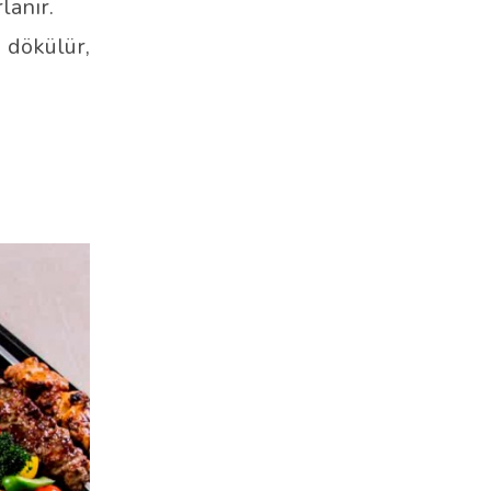
lanır.
 dökülür,