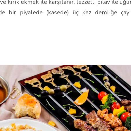
 kırık ekmek ile karşılanır, lezzetli pilav ile uğur
nde bir piyalede (kasede) üç kez demliğe çay