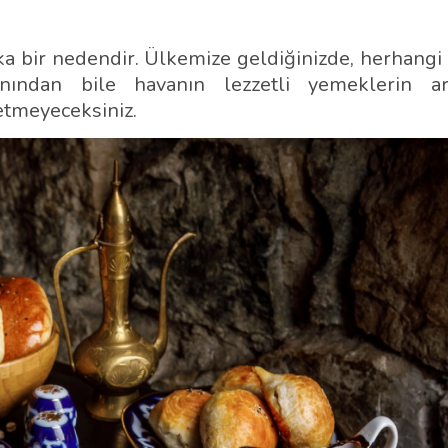
a bir nedendir. Ülkemize geldiğinizde, herhangi b
lanından bile havanın lezzetli yemeklerin ar
etmeyeceksiniz.