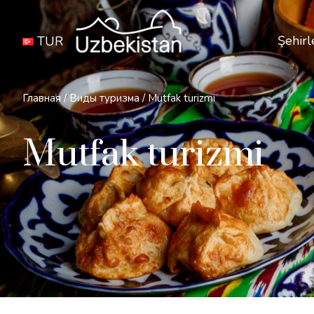
Şehirl
TUR
Главная
/
Виды туризма
/
Mutfak turizmi
Mutfak turizmi