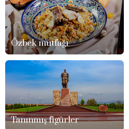
Özbek mutfağı
Tanınmış figürler