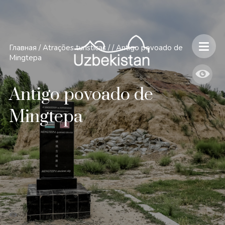
Главная
/
Atrações turísticas
/
/
Antigo povoado de
Mingtepa
Antigo povoado de
Mingtepa