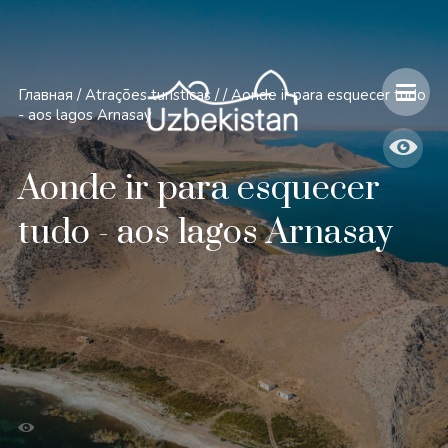
Главная
/
Atrações turísticas
/
/
Aonde ir para esquecer tudo
- aos lagos Arnasay
Aonde ir para esquecer
tudo - aos lagos Arnasay