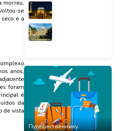
a morreu,
voltou-se
 seco e a
Смотреть всё
complexo
mos anos,
adjacente
ões foram
incipal é
guidos da
 de vista
Путешественнику