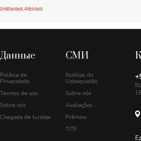
ональных данных
Данные
СМИ
К
Política de
Notícias do
+
Privacidade
Uzbequistão
Вр
18
Termos de uso
Sobre nós
Sobre nós
Avaliações
Chegada de turistas
Prêmios
TITF
Е