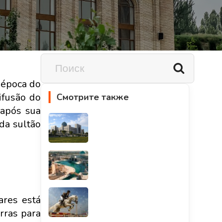
 época do
ifusão do
Смотрите также
 após sua
da sultão
ares está
rras para