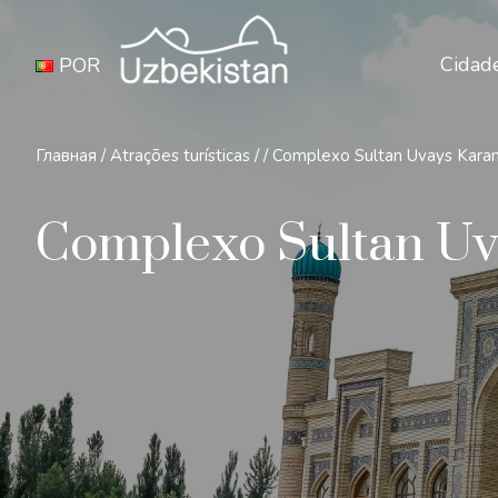
Cidad
POR
Главная
/
Atrações turísticas
/
/
Complexo Sultan Uvays Karan
Complexo Sultan Uv