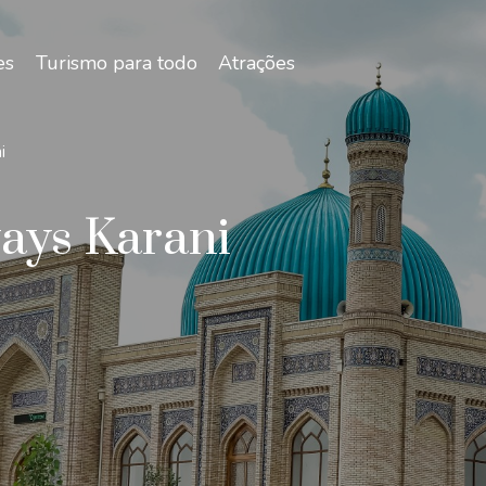
es
Turismo para todos
Atrações
i
ays Karani