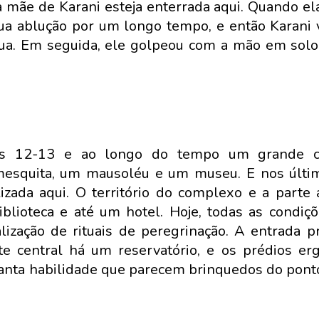
 a mãe de Karani esteja enterrada aqui. Quando el
ua ablução por um longo tempo, e então Karani 
a. Em seguida, ele golpeou com a mão em solo
ulos 12-13 e ao longo do tempo um grande 
 mesquita, um mausoléu e um museu. E nos últi
zada aqui. O território do complexo e a parte 
blioteca e até um hotel. Hoje, todas as condiç
lização de rituais de peregrinação. A entrada pr
e central há um reservatório, e os prédios er
nta habilidade que parecem brinquedos do ponto