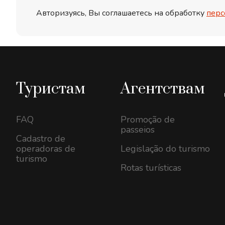
Авторизуясь, Вы соглашаетесь на обработку
перс
Туристам
Агентствам
FAQ
Promoção de
passeios
Cadastro de
operadoras de
Legislação do turismo
turismo
Rotas turísticas