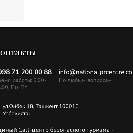
онтакты
998 71 200 00 88
info@nationalprcentre.c
емя работы: 9:00-
По любым вопросам
:00, Пн-Пт
ул.Ойбек 18, Ташкент 100015
Узбекистан
диный Call-центр безопасного туризма -