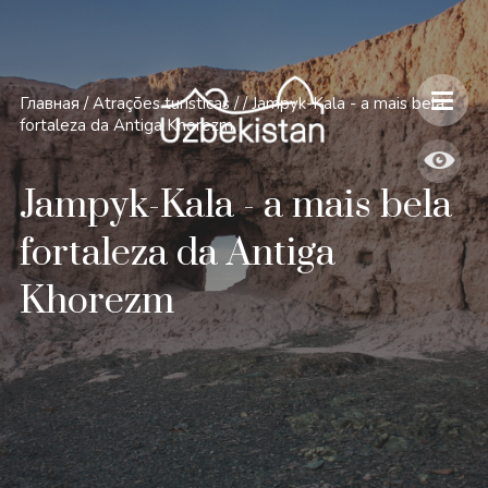
Главная
/
Atrações turísticas
/
/
Jampyk-Kala - a mais bela
fortaleza da Antiga Khorezm
Jampyk-Kala - a mais bela
fortaleza da Antiga
Khorezm