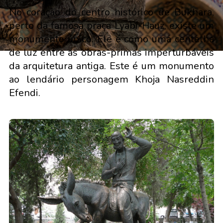
No coração do centro histórico de Bukhara,
perto da famosa praça Lyabi-Hauz, existe um
monumento único. Ele é como uma centelha
de luz entre as obras-primas imperturbáveis
da arquitetura antiga. Este é um monumento
ao lendário personagem Khoja Nasreddin
Efendi.