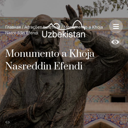
Главная
/
Atrações turísticas
/
Monumento a Khoja
Nasreddin Efendi
Monumento a Khoja
Nasreddin Efendi