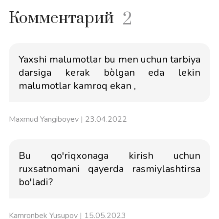
Комментарий
2
Yaxshi malumotlar bu men uchun tarbiya
darsiga kerak bòlgan eda lekin
malumotlar kamroq ekan ,
Maxmud Yangiboyev
| 23.04.2022
Bu qo'riqxonaga kirish uchun
ruxsatnomani qayerda rasmiylashtirsa
bo'ladi?
Kamronbek Yusupov
| 15.05.2023