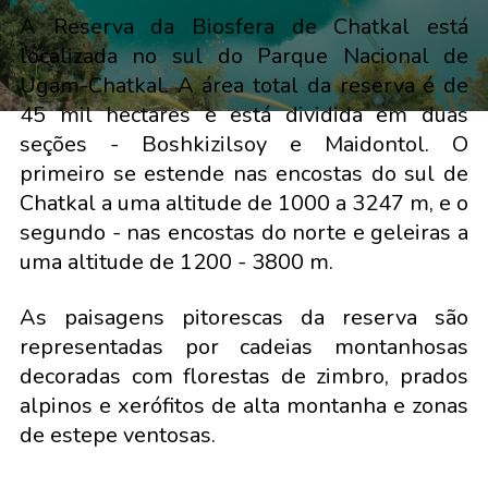
A Reserva da Biosfera de Chatkal está
localizada no sul do Parque Nacional de
Ugam-Chatkal. A área total da reserva é de
45 mil hectares e está dividida em duas
seções - Boshkizilsoy e Maidontol. O
primeiro se estende nas encostas do sul de
Chatkal a uma altitude de 1000 a 3247 m, e o
segundo - nas encostas do norte e geleiras a
uma altitude de 1200 - 3800 m.
As paisagens pitorescas da reserva são
representadas por cadeias montanhosas
decoradas com florestas de zimbro, prados
alpinos e xerófitos de alta montanha e zonas
de estepe ventosas.