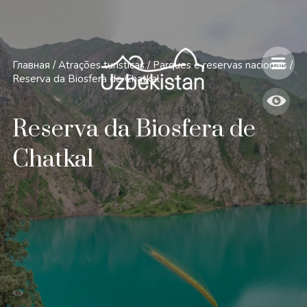
Главная
/
Atrações turísticas
/
Parques e reservas nacionais
/
Reserva da Biosfera de Chatkal
Reserva da Biosfera de
Chatkal