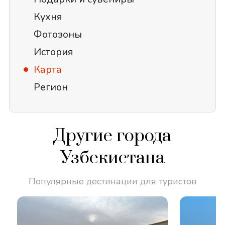
Кухня
Фотозоны
История
Карта
Регион
Другие города
Узбекистана
Популярные дестинации для туристов