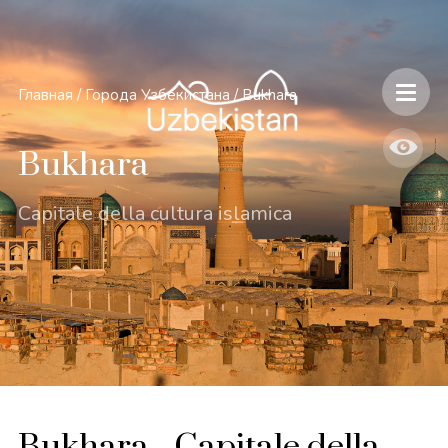
Главная
/
Города Узбекистана
/
Bukhara
Bukhara
Capitale della cultura islamica
Bukhara - Capitale della