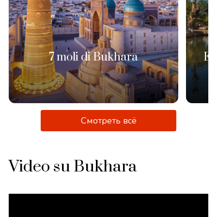
7 moli di Bukhara
En
Смотреть всё
Video su Bukhara