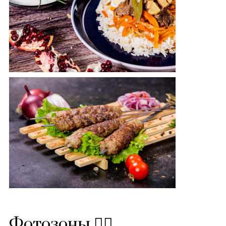
Фотозоны 🙋‍♂️