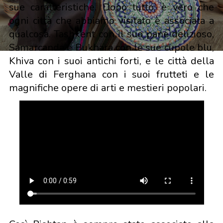
sue caratteristiche. Dopo tutto, è vero che
ogni città che abbiamo visitato è associata a
qualcosa. Tashkent con il suo pane delizioso,
Samarcanda e Bukhara con le sue cupole blu,
Khiva con i suoi antichi forti, e le città della
Valle di Ferghana con i suoi frutteti e le
magnifiche opere di arti e mestieri popolari.