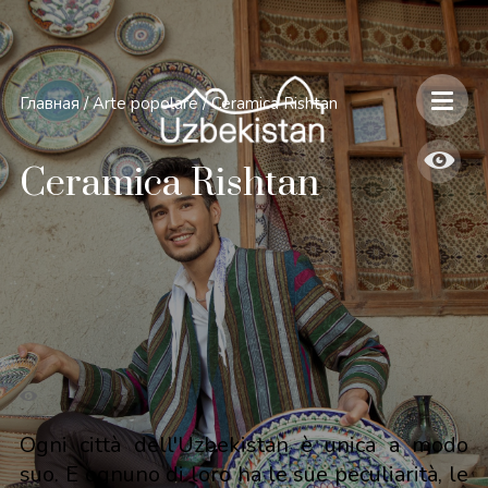
Главная
/
Arte popolare
/
Ceramica Rishtan
Ceramica Rishtan
Ogni città dell'Uzbekistan è unica a modo
suo. E ognuno di loro ha le sue peculiarità, le