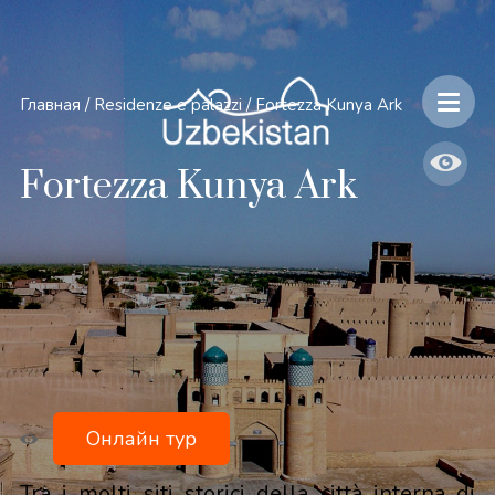
Главная
/
Residenze e palazzi
/
Fortezza Kunya Ark
Fortezza Kunya Ark
Онлайн тур
Tra i molti siti storici della città interna di