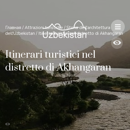
Главная
/
Attrazioni turistiche
/
Storia dell'architettura
dell'Uzbekistan
/
Itinerari turistici nel distretto di Akhangaran
Itinerari turistici nel
distretto di Akhangaran