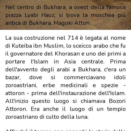
Nel centro di Bukhara, a ovest della famosa
piazza Lyabi Hauz, si trova la moschea più
antica di Bukhara, Magoki Attori.
La sua costruzione nel 714 è legata al nome
di Kuteiba ibn Muslim, lo sceicco arabo che fu
il governatore del Khorasan e uno dei primi a
portare l'Islam in Asia centrale. Prima
dell'avvento degli arabi a Bukhara, c'era un
bazar, dove si commerciavano idoli
zoroastriani, erbe medicinali e spezie -
attoron - prima dell'instaurazione dell'Islam.
All'inizio questo luogo si chiamava Bozori
Attoron. Era anche il luogo di un tempio
zoroastriano di culto della luna.