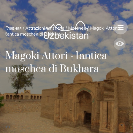
Главная
/
Attrazioni turistiche
/
Moschee
/
Magoki Attori -
l'antica moschea di Bukhara
Magoki Attori - l'antica
moschea di Bukhara