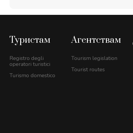
Туристам
Агентствам
Registro degli
Tourism legislation
operatori turistici
Tourist routes
Turismo domestico