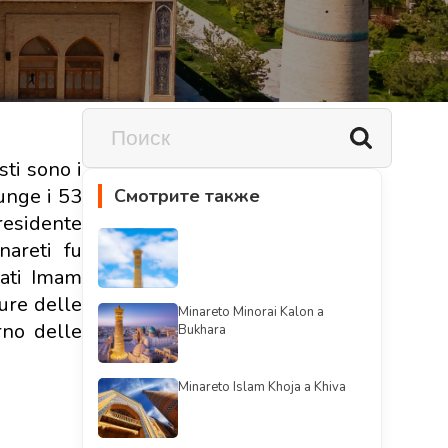
ti sono i
unge i 53
Смотрите также
esidente
areti fu
rati Imam
ture delle
Minareto Minorai Kalon a
rno delle
Bukhara
Minareto Islam Khoja a Khiva