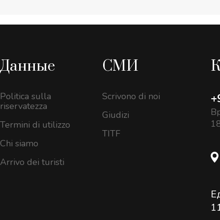
Данные
СМИ
К
Politica sulla
Scrivono di noi
+
riservatezza
Вр
Giudizi
18
Termini di utilizzo
TITF
Chi siamo
Arrivo dei turisti
Е
1