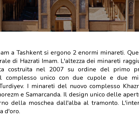
am a Tashkent si ergono 2 enormi minareti. Ques
ale di Hazrati Imam. L'altezza dei minareti raggi
ta costruita nel 2007 su ordine del primo pr
del complesso unico con due cupole e due min
Turdiyev. I minareti del nuovo complesso Khaz
i Khorezm e Samarcanda. Il design unico delle aper
terno della moschea dall'alba al tramonto. L'inte
a d'oro.