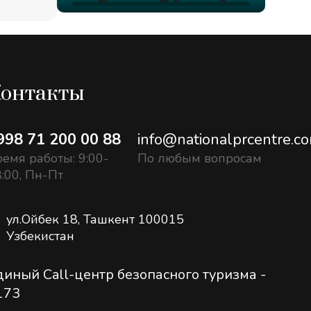
онтакты
998 71 200 00 88
info@nationalprcentre.c
емя работы: 9:00-
По любым вопросам
:00, Пн-Пт
ул.Ойбек 18, Ташкент 100015
Узбекистан
диный Call-центр безопасного туризма -
173