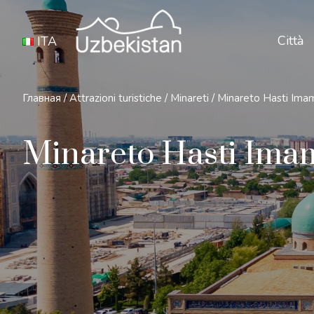
Città
ITA
Главная
/
Attrazioni turistiche
/
Minareti
/
Minareto Hasti Ima
Minareto Hasti Ima