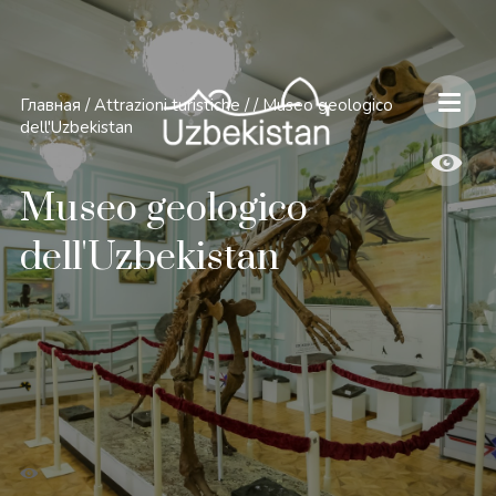
Главная
/
Attrazioni turistiche
/
/
Museo geologico
dell'Uzbekistan
Museo geologico
dell'Uzbekistan