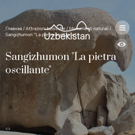
Главная
/
Attrazioni turistiche
/
Monumenti naturali
/
Sangizhumon "La pietra oscillante"
Sangizhumon "La pietra
oscillante"