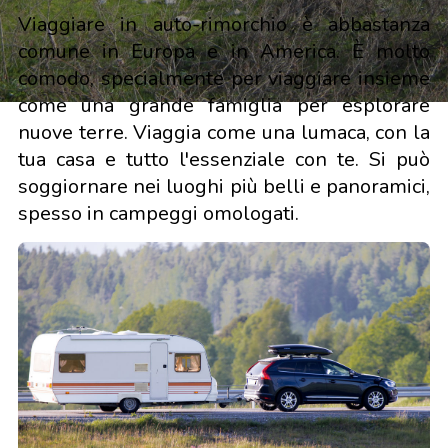
Viaggiare in auto-rimorchio è abbastanza
comune in Europa e in America. È molto
comodo, specialmente per viaggiare insieme
come una grande famiglia per esplorare
nuove terre. Viaggia come una lumaca, con la
tua casa e tutto l'essenziale con te. Si può
soggiornare nei luoghi più belli e panoramici,
spesso in campeggi omologati.