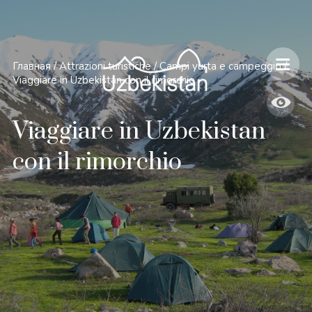
Главная
/
Attrazioni turistiche
/
Campi yurta e campeggio
/
Viaggiare in Uzbekistan con il rimorchio
Viaggiare in Uzbekistan
con il rimorchio