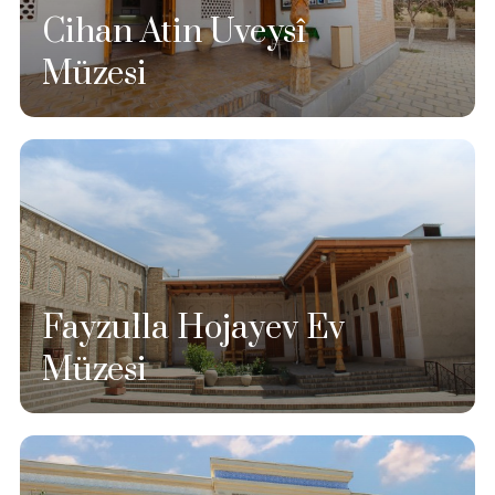
Cihan Atin Uveysî
Müzesi
Fayzulla Hojayev Ev
Müzesi