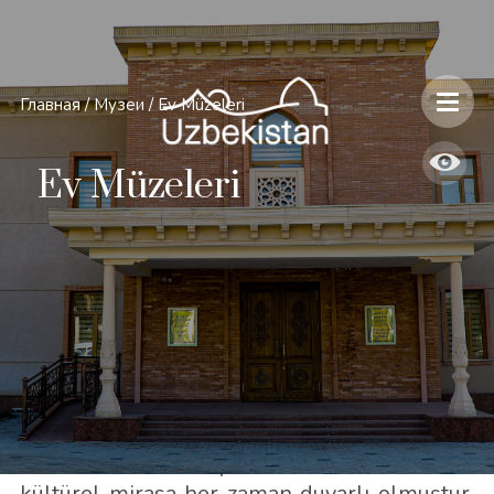
Главная
/
Музеи
/
Ev Müzeleri
Ev Müzeleri
Özbek halkı, büyük atalarından kalan
kültürel mirasa her zaman duyarlı olmuştur.