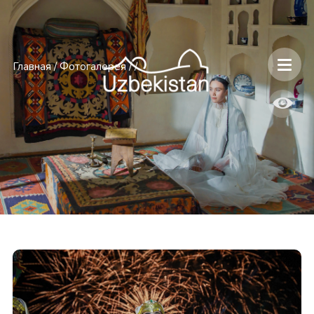
Главная
/
Фотогалерея
/
/