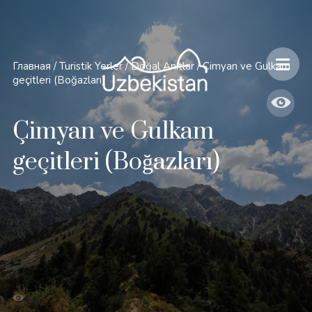
Главная
/
Turistik Yerler
/
Doğal Anıtlar
/
Çimyan ve Gulkam
geçitleri (Boğazları)
Çimyan ve Gulkam
geçitleri (Boğazları)