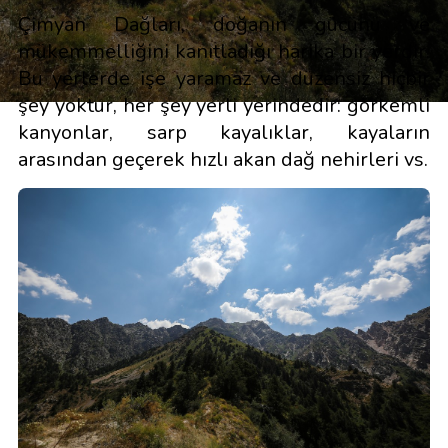
Çimyan Dağları, doğanın gücünü ve
mükemmelliğini kanıtladığı harika bir yerdir.
Bu yerlerde işe yaramaz ve düzensiz hiçbir
şey yoktur, her şey yerli yerindedir: görkemli
kanyonlar, sarp kayalıklar, kayaların
arasından geçerek hızlı akan dağ nehirleri vs.