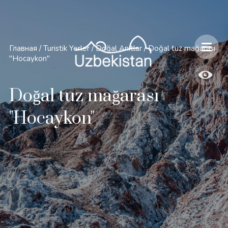
Главная
/
Turistik Yerler
/
Doğal Anıtlar
/
Doğal tuz mağarası
"Hocaykon"
Doğal tuz mağarası
"Hocaykon"