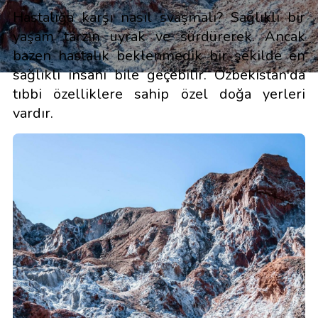
Hastalığa karşı nasıl svaşmalı? Sağlıklı bir
yaşam tarzın uyrak ve sürdürerek. Ancak
bazen hastalık beklenmedik bir şekilde en
sağlıklı insanı bile geçebilir. Özbekistan'da
tıbbi özelliklere sahip özel doğa yerleri
vardır.