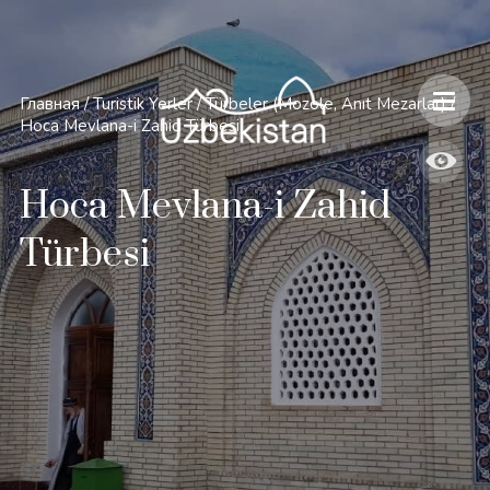
Главная
/
Turistik Yerler
/
Türbeler (Mozole, Anıt Mezarlar)
/
Hoca Mevlana-i Zahid Türbesi
Hoca Mevlana-i Zahid
Türbesi