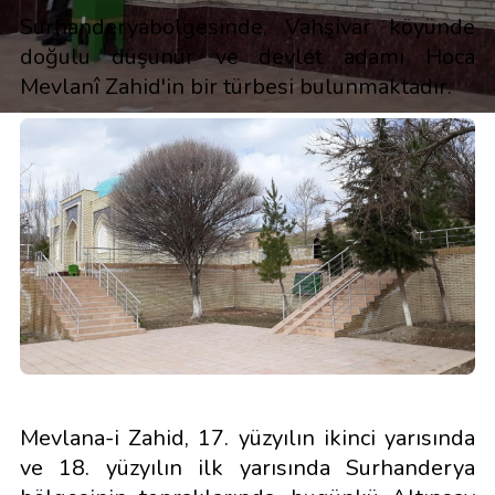
Surhanderyabölgesinde, Vahşivar köyünde
doğulu düşünür ve devlet adamı Hoca
Mevlanî Zahid'in bir türbesi bulunmaktadır.
Mevlana-i Zahid, 17. yüzyılın ikinci yarısında
ve 18. yüzyılın ilk yarısında Surhanderya