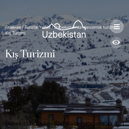
Главная
/
Turistik Yerler
/
Özbekistan'da mevsimlik turizm
/
Kış Turizmi
Kış Turizmi
Özbekistan'da kış, uzun süre hatırlanacak ayrı