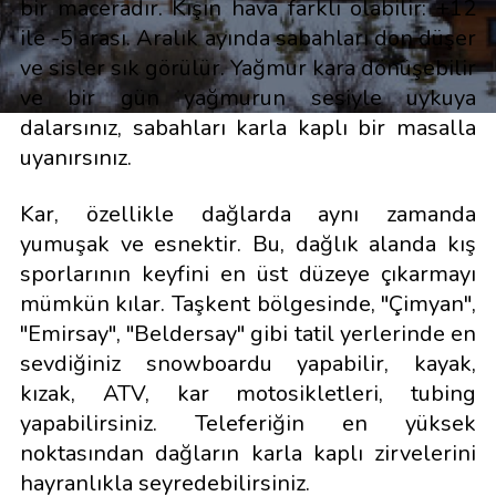
bir maceradır. Kışın hava farklı olabilir: +12
ile -5 arası. Aralık ayında sabahları don düşer
ve sisler sık görülür. Yağmur kara dönüşebilir
ve bir gün yağmurun sesiyle uykuya
dalarsınız, sabahları karla kaplı bir masalla
uyanırsınız.
Kar, özellikle dağlarda aynı zamanda
yumuşak ve esnektir. Bu, dağlık alanda kış
sporlarının keyfini en üst düzeye çıkarmayı
mümkün kılar. Taşkent bölgesinde, "Çimyan",
"Emirsay", "Beldersay" gibi tatil yerlerinde en
sevdiğiniz snowboardu yapabilir, kayak,
kızak, ATV, kar motosikletleri, tubing
yapabilirsiniz. Teleferiğin en yüksek
noktasından dağların karla kaplı zirvelerini
hayranlıkla seyredebilirsiniz.