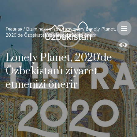
Главная
/
Bizim hakkımızda yazıyorlar
/
Lonely Planet,
2020'de Özbekistan'ı ziyaret etmenizi önerir
Lonely Planet, 2020'de
Özbekistan'ı ziyaret
etmenizi önerir