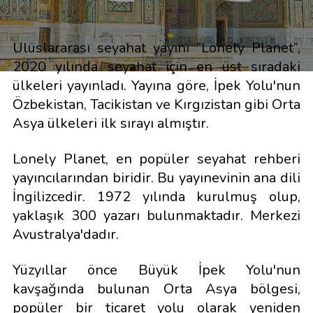
Uluslararası seyahat yayını “Lonely Planet”,
2020 yılında seyahat için en üst sıradaki
ülkeleri yayınladı. Yayına göre, İpek Yolu'nun
Özbekistan, Tacikistan ve Kırgızistan gibi Orta
Asya ülkeleri ilk sırayı almıştır.
Lonely Planet, en popüler seyahat rehberi
yayıncılarından biridir. Bu yayınevinin ana dili
İngilizcedir. 1972 yılında kurulmuş olup,
yaklaşık 300 yazarı bulunmaktadır. Merkezi
Avustralya'dadır.
Yüzyıllar önce Büyük İpek Yolu'nun
kavşağında bulunan Orta Asya bölgesi,
popüler bir ticaret yolu olarak yeniden