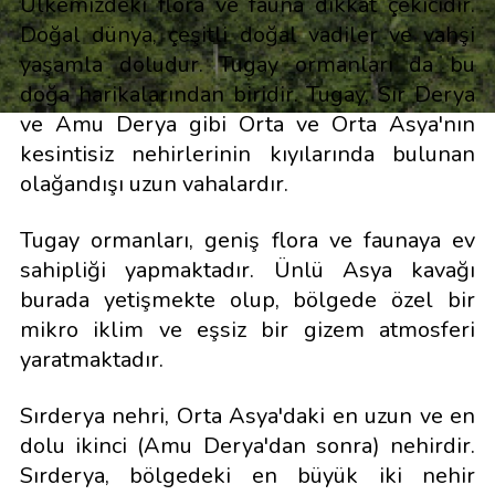
Ülkemizdeki flora ve fauna dikkat çekicidir.
Doğal dünya, çeşitli doğal vadiler ve vahşi
yaşamla doludur. Tugay ormanları da bu
doğa harikalarından biridir. Tugay, Sır Derya
ve Amu Derya gibi Orta ve Orta Asya'nın
kesintisiz nehirlerinin kıyılarında bulunan
olağandışı uzun vahalardır.
Tugay ormanları, geniş flora ve faunaya ev
sahipliği yapmaktadır. Ünlü Asya kavağı
burada yetişmekte olup, bölgede özel bir
mikro iklim ve eşsiz bir gizem atmosferi
yaratmaktadır.
Sırderya nehri, Orta Asya'daki en uzun ve en
dolu ikinci (Amu Derya'dan sonra) nehirdir.
Sırderya, bölgedeki en büyük iki nehir