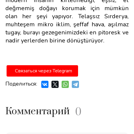
modern insanın kirletmediği, eşsiz, el
değmemiş doğayı korumak için mümkün
olan her şeyi yapıyor. Telaşsız Sırderya,
muhteşem mikro iklim, şeffaf hava, aşılmaz
tugay, burayı gezegenimizdeki en pitoresk ve
nadir yerlerden birine dönüştürüyor.
Связаться через Telegram
Поделиться:
Комментарий
0