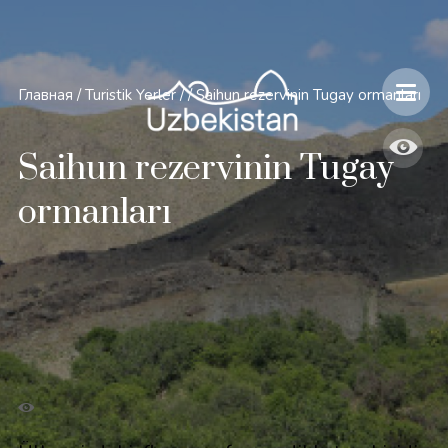
Главная
/
Turistik Yerler
/
/
Saihun rezervinin Tugay ormanları
Saihun rezervinin Tugay
ormanları