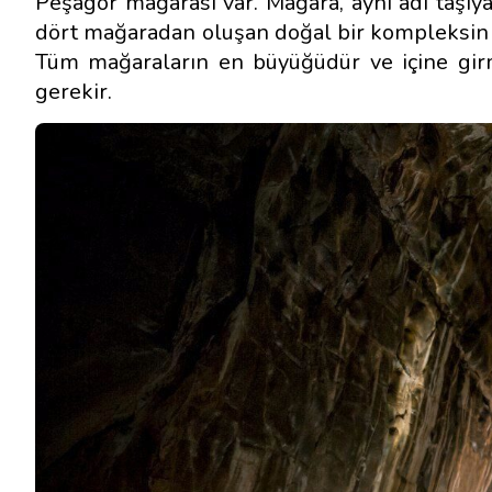
Peşagor mağarası var. Mağara, aynı adı taşı
dört mağaradan oluşan doğal bir kompleksin pa
Tüm mağaraların en büyüğüdür ve içine gir
gerekir.