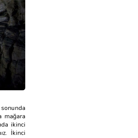
ve sonunda
da mağara
da ikinci
z. İkinci