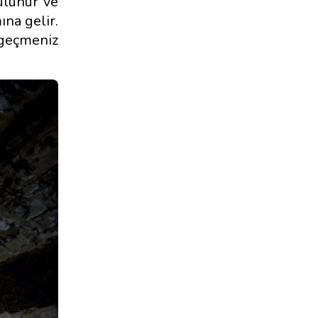
ulunur ve
na gelir.
 geçmeniz