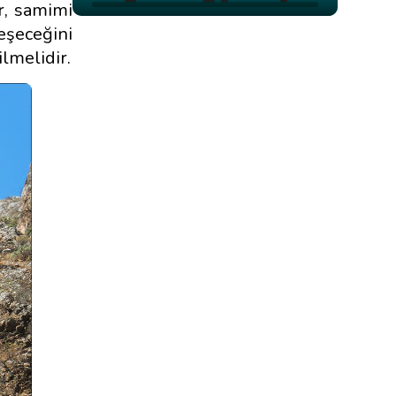
ar, samimi
leşeceğini
ilmelidir.