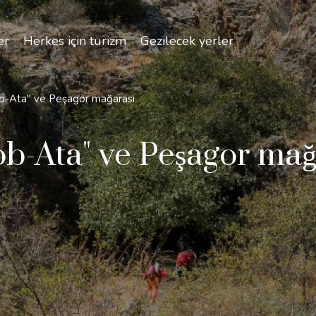
er
Herkes için turizm
Gezilecek yerler
b-Ata" ve Peşagor mağarası
b-Ata" ve Peşagor mağ