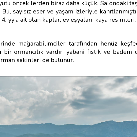
yutu öncekilerden biraz daha küçük. Salondaki taş
 Bu, sayısız eser ve yaşam izleriyle kanıtlanmışt
4. yy'a ait olan kaplar, ev eşyaları, kaya resimleri
erinde mağarabilimciler tarafından henüz keşf
bir ormancılık vardır, yabani fıstık ve badem 
bi orman sakinleri de bulunur.