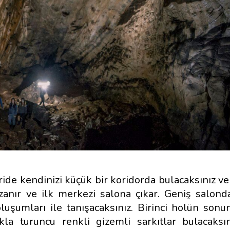
çeride kendinizi küçük bir koridorda bulacaksınız 
zanır ve ilk merkezi salona çıkar. Geniş salon
luşumları ile tanışacaksınız. Birinci holün sonun
a turuncu renkli gizemli sarkıtlar bulacaksını