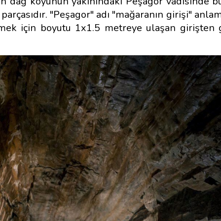
yan dağ köyünün yakınındaki Peşagor vadisinde b
rçasıdır. "Peşagor" adı "mağaranın girişi" anlamı
mek için boyutu 1x1.5 metreye ulaşan girişten