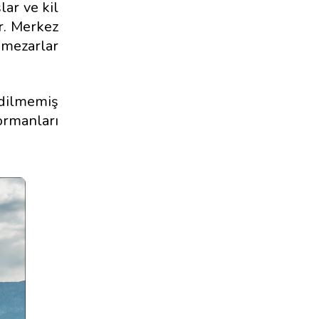
lar ve kil
ır. Merkez
, mezarlar
edilmemiş
ormanları