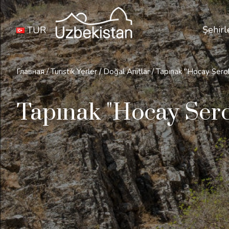
Şehirl
TUR
Главная
/
Turistik Yerler
/
Doğal Anıtlar
/
Tapınak "Hocay Sero
Tapınak "Hocay Sero