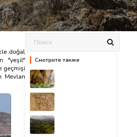
ikle doğal
n "yeşil"
Смотрите также
ve geçmişi
an Mevlan