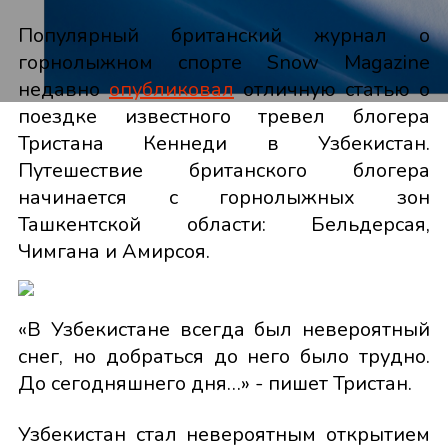
Популярный британский журнал о
горнолыжном спорте Snow Magazine
недавно
опубликовал
отличную статью о
поездке известного тревел блогера
Тристана Кеннеди в Узбекистан.
Путешествие британского блогера
начинается с горнолыжных зон
Ташкентской области: Бельдерсая,
Чимгана и Амирсоя.
«В Узбекистане всегда был невероятный
снег, но добраться до него было трудно.
До сегодняшнего дня…» - пишет Тристан.
Узбекистан стал невероятным открытием