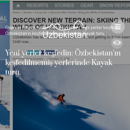
Главная
/
Bizim hakkımızda yazıyorlar
/
Yeni yerler keşfedin:
Özbekistan’ın keşfedilmemiş yerlerinde Kayak turu.
Yeni yerler keşfedin: Özbekistan’ın
keşfedilmemiş yerlerinde Kayak
turu.