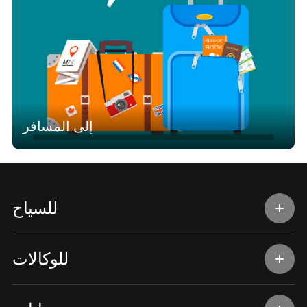
إلى المسافر
للسياح
للوكالات