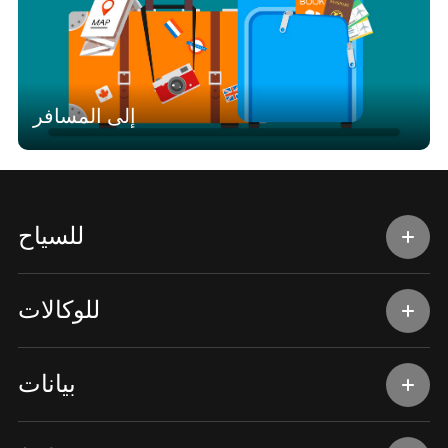
إلى المسافر
للسياح
للوكالات
بيانات