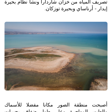
تصريف المياه من خزان شاردارا ونشأ نظام بحيرة
إيدار - أرناساي وبحيرة توزكان.
أصبحت منطقة الصور مكانا مفضلا للأسماك
والطيور المهاجرة. وعلى طول ضفاف بحيرات