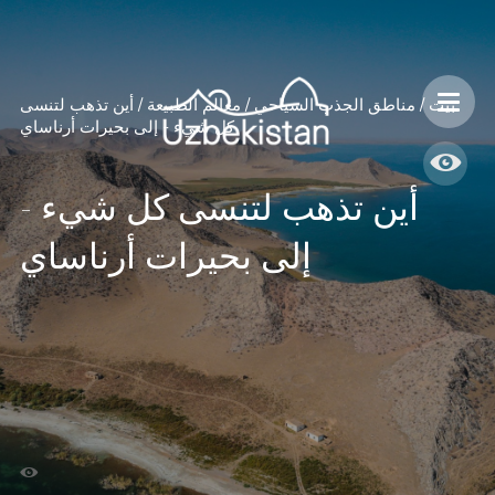
بيت
/
مناطق الجذب السياحي
/
معالم الطبيعة
/
أين تذهب لتنسى
كل شيء - إلى بحيرات أرناساي
أين تذهب لتنسى كل شيء -
إلى بحيرات أرناساي