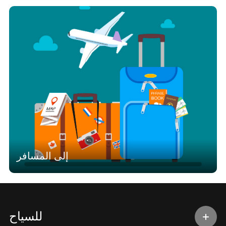
إلى المسافر
للسياح