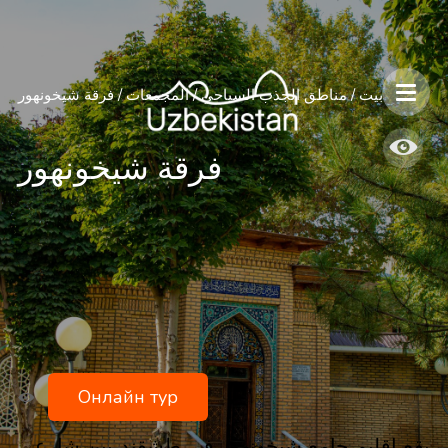
بيت
/
مناطق الجذب السياحي
/
المجمعات
/
فرقة شيخونهور
فرقة شيخونهور
Онлайн тур
يقع إقليم جامع شيخونهور في طشقند بين شارعي