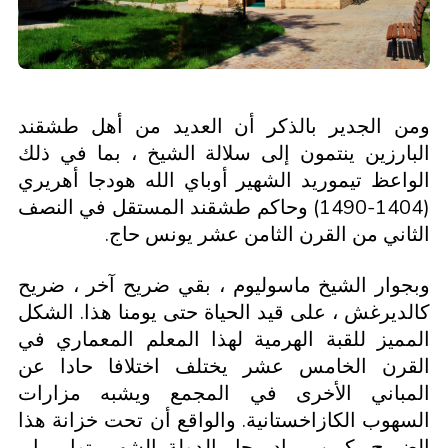
ومن الجدير بالذكر أن العديد من أهل طشقند
البارزين ينتمون إلى سلالة الشيخ ، بما في ذلك
الواعظ تيموريد الشهير أوباي الله هودجا أهريري
(1404-1490) وحاكم طشقند المستقل في النصف
الثاني من القرن الثامن عشر يونس حاج.
وبجوار الشيخ ماسوليوم ، بقي ضريح آخر ، ضريح
كالديرغش ، على قيد الحياة حتى يومنا هذا. الشكل
المميز للقبة الهرمية لهذا المعلم المعماري في
القرن الخامس عشر يختلف اختلافا حادا عن
المباني الأخرى في المجمع ويشبه مزارات
السهوب الكازاخستانية. والواقع أن تحت خزانة هذا
الضريح يكمن رماد رجل الدولة الشهير تول بيا ،