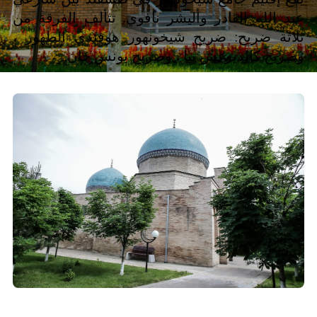
عبد الله القادر وأليشر نافوي. تتألف الفرقة من
ثلاثة ضريح: ضريح شيخونهور هوفندي الطهور ،
وضريح كالديرغش بيا ، وضريح يونس خان.