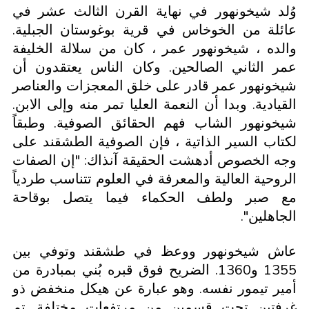
وُلد شيخونهور في نهاية القرن الثالث عشر في
عائلة من الخوخاس في قرية بوغوستان الجبلية.
والده ، شيخونهور عمر ، كان من سلالة الخليفة
عمر الثاني الصالحين. وكان الناس يعتقدون أن
شيخونهور عمر قادر على خلق المعجزات والعناصر
القيادية. وبدا أن النعمة العليا تمر منه وإلى الابن.
شيخونهور الشاب فهم الحقائق الصوفية. وطبقاً
لكتاب السير الذاتية ، فإن الصوفية الطشقند على
وجه الخصوص أدهشت الحقيقة آنذاك: "إن الصفات
الروحية العالية والمعرفة في العلوم تتناسب طردياً
مع صبر ولطف الحكماء فيما يتصل بوقاحة
الجاهلين".
عاش شيخونهور ووعظ في طشقند وتوفي بين
1355 و1360. الضريح فوق قبره بُني بمبادرة من
أمير تيمور نفسه. وهو عبارة عن هيكل منخفض ذو
غرفتين تحت قسمين من مرتفعات مختلفة. تم