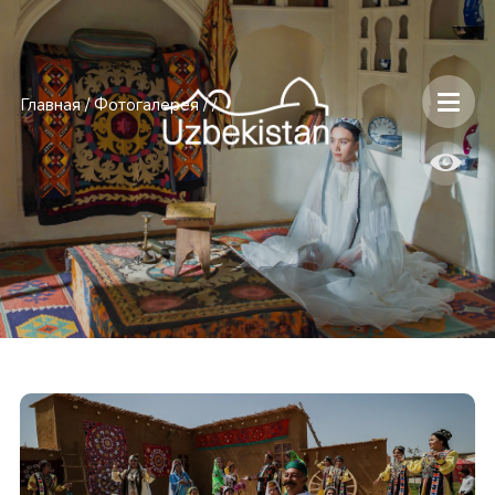
Главная
/
Фотогалерея
/
/