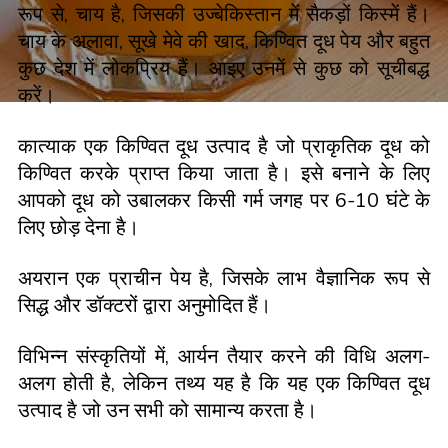
रूप से, चाय है, जिसकी उज्बेकिस्तान में सैकड़ों किस्में हैं।
चाय के अलावा, सूखे मेवे की खाद, किण्वित दूध पेय और बहुत
कुछ देश में लोकप्रिय हैं। आइए उनमें से कुछ को सूचीबद्ध
करें।
कात्याक एक किण्वित दूध उत्पाद है जो प्राकृतिक दूध को
किण्वित करके प्राप्त किया जाता है। इसे बनाने के लिए
आपको दूध को उबालकर किसी गर्म जगह पर 6-10 घंटे के
लिए छोड़ देना है।
अयरान एक प्राचीन पेय है, जिसके लाभ वैज्ञानिक रूप से
सिद्ध और डॉक्टरों द्वारा अनुमोदित हैं।
विभिन्न संस्कृतियों में, आर्यन तैयार करने की विधि अलग-
अलग होती है, लेकिन तथ्य यह है कि यह एक किण्वित दूध
उत्पाद है जो उन सभी को सामान्य करता है।