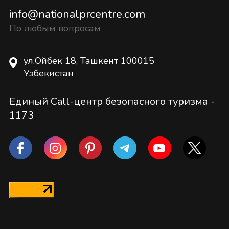
info@nationalprcentre.com
По любым вопросам
ул.Ойбек 18, Ташкент 100015
Узбекистан
Единый Call-центр безопасного туризма -
1173